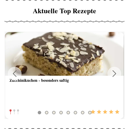
Aktuelle Top Rezepte
Zucchinikuchen - besonders saftig
Previous
Next