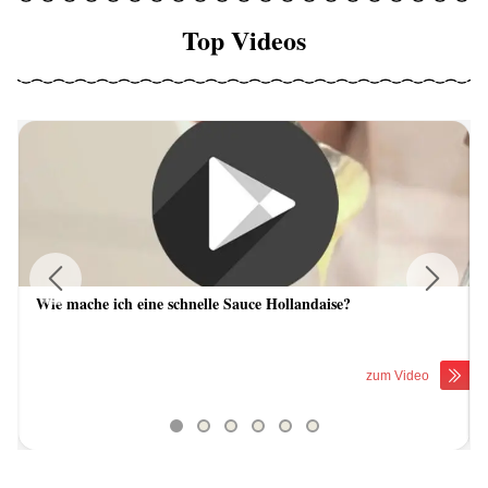
Top Videos
Wie mache ich eine schnelle Sauce Hollandaise?
Previous
Next
zum Video