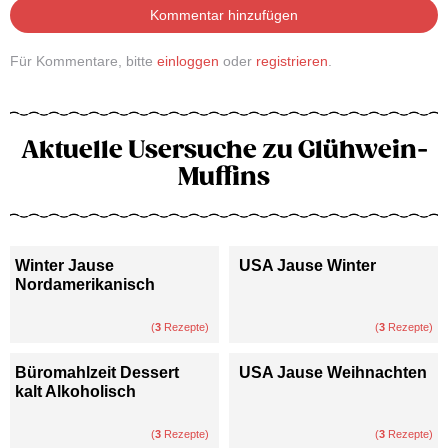
Kommentar hinzufügen
Für Kommentare, bitte
einloggen
oder
registrieren
.
Aktuelle Usersuche zu Glühwein-
Muffins
Winter Jause
USA Jause Winter
Nordamerikanisch
(
3
Rezepte)
(
3
Rezepte)
Büromahlzeit Dessert
USA Jause Weihnachten
kalt Alkoholisch
(
3
Rezepte)
(
3
Rezepte)