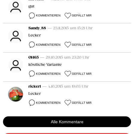
gut
KOMMENTIEREN
GEFÄLLT MIR
Sandy_88
— 23.11.2015 um 15:21 Uhr
Lecker
KOMMENTIEREN
GEFÄLLT MIR
OH65
— 29.10.2015 um 23:20 Uhr
köstliche Variante
KOMMENTIEREN
GEFÄLLT MIR
rickerl
— 4.10.2015 um 19:03 Uhr
Lecker
KOMMENTIEREN
GEFÄLLT MIR
Alle Kommentare