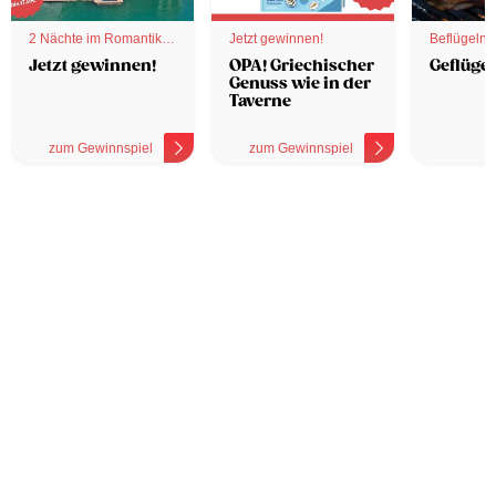
2 Nächte im Romantik
Jetzt gewinnen!
Beflügelnd
Hotel
Jetzt gewinnen!
OPA! Griechischer
Geflügel
Genuss wie in der
Taverne
zum Gewinnspiel
zum Gewinnspiel
z