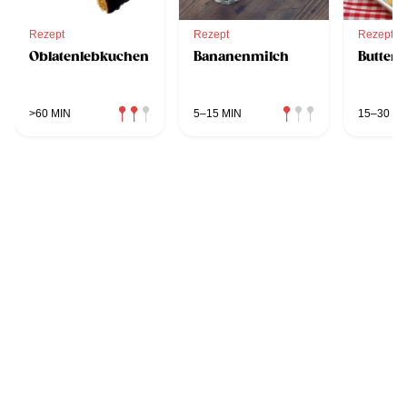
Rezept
Rezept
Rezept
Oblatenlebkuchen
Bananenmilch
Butter
>60 MIN
5–15 MIN
15–30 MI