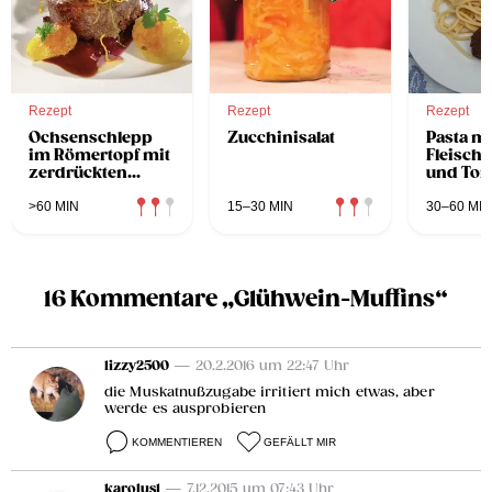
Rezept
Rezept
Rezept
Ochsenschlepp
Zucchinisalat
Pasta mi
im Römertopf mit
Fleisch
zerdrückten
und To
Schnapserdäpfeln
>60 MIN
15–30 MIN
30–60 MIN
16 Kommentare „Glühwein-Muffins“
lizzy2500
— 20.2.2016 um 22:47 Uhr
die Muskatnußzugabe irritiert mich etwas, aber
werde es ausprobieren
KOMMENTIEREN
GEFÄLLT MIR
karolus1
— 7.12.2015 um 07:43 Uhr