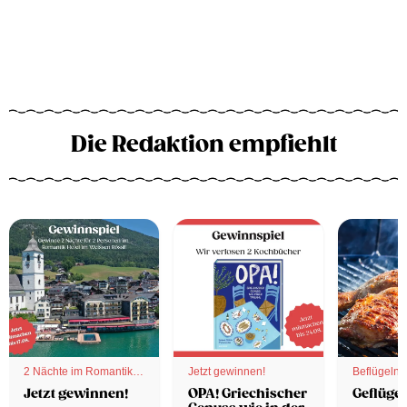
Die Redaktion empfiehlt
2 Nächte im Romantik
Jetzt gewinnen!
Beflügelnd
Hotel
Jetzt gewinnen!
OPA! Griechischer
Geflügel