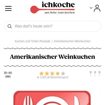
Toggle
Toggle
Was wollen Sie suchen
Suchen
Kuchen und Torten Rezepte
Amerikanischer Weinkuchen
Amerikanischer Weinkuchen
Kochdauer
Bewerten
Schwierig
30–60
MIN
★ 3,8/5 (8 Bewertungen)