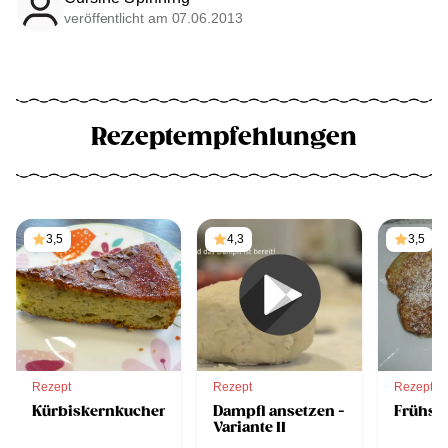
veröffentlicht am 07.06.2013
Rezeptempfehlungen
3,5
4,3
3,5
Rezept
Rezept
Rezept
Kürbiskernkuchen
Dampfl ansetzen -
Frühstü
Variante II