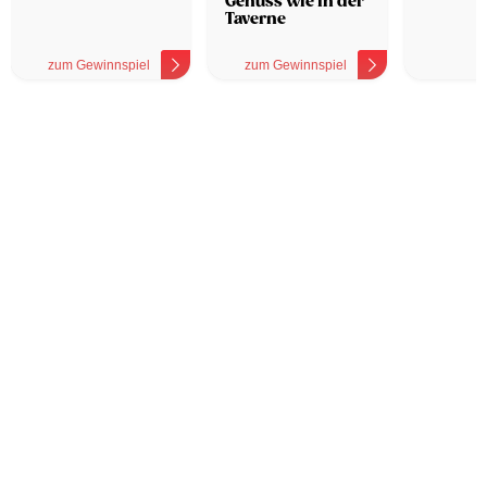
Genuss wie in der
Taverne
zum Gewinnspiel
zum Gewinnspiel
z