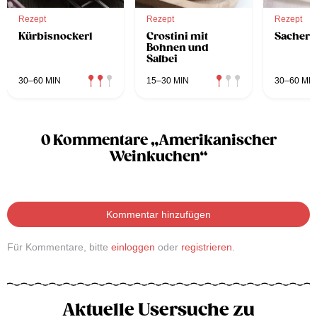
Rezept
Rezept
Rezept
Kürbisnockerl
Crostini mit
Sachero
Bohnen und
Salbei
30–60 MIN
15–30 MIN
30–60 MIN
0 Kommentare „Amerikanischer
Weinkuchen“
Kommentar hinzufügen
Für Kommentare, bitte
einloggen
oder
registrieren
.
Aktuelle Usersuche zu