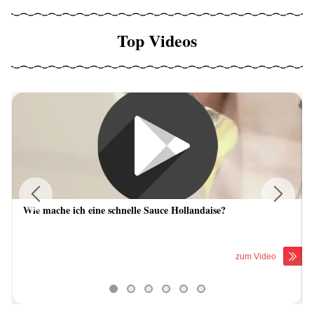
Top Videos
Wie mache ich eine schnelle Sauce Hollandaise?
Previous
Next
zum Video