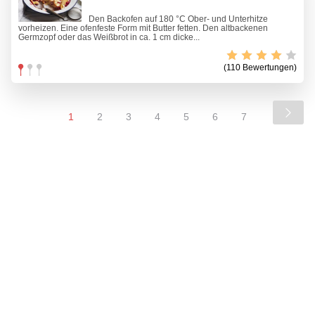
Den Backofen auf 180 °C Ober- und Unterhitze
vorheizen. Eine ofenfeste Form mit Butter fetten. Den altbackenen
Germzopf oder das Weißbrot in ca. 1 cm dicke...
(110 Bewertungen)
1
2
3
4
5
6
7