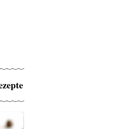
ezepte