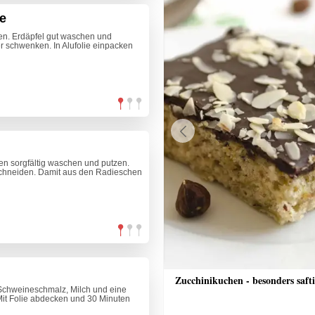
te
en. Erdäpfel gut waschen und
r schwenken. In Alufolie einpacken
Previous
n sorgfältig waschen und putzen.
chneiden. Damit aus den Radieschen
che Bananenschnitten
Zucchinikuchen - besonders saft
Schweineschmalz, Milch und eine
Mit Folie abdecken und 30 Minuten