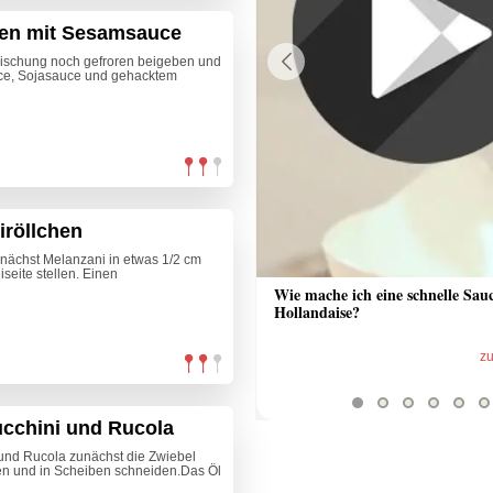
llen mit Sesamsauce
 Mischung noch gefroren beigeben und
sauce, Sojasauce und gehacktem
Previous
iröllchen
zunächst Melanzani in etwas 1/2 cm
seite stellen. Einen
 Sauce aus Bratrückstand
Wie mache ich eine schnelle Sau
Hollandaise?
zum Video
z
ucchini und Rucola
 und Rucola zunächst die Zwiebel
en und in Scheiben schneiden.Das Öl