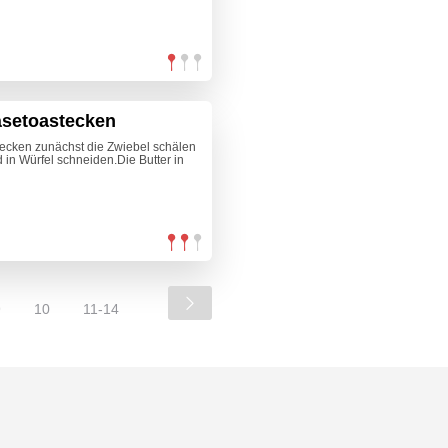
äsetoastecken
tecken zunächst die Zwiebel schälen
 in Würfel schneiden.Die Butter in
9
10
11-14