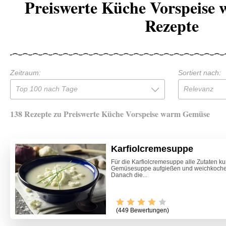
Preiswerte Küche Vorspeise
Rezepte
Zeitraum:
Sortiert nach:
Top 100 nach Tage
Relevanz
138 Rezepte zu Preiswerte Küche Vorspeise warm Gemüse
Karfiolcremesuppe
Für die Karfiolcremesuppe alle Zutaten ku
Gemüsesuppe aufgießen und weichkochen 
Danach die...
(449 Bewertungen)