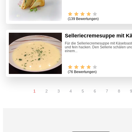
(139 Bewertungen)
Selleriecremesuppe mit K
Für die Selleriecremesuppe mit Käsetoas
und fein hacken. Den Sellerie schälen und
einem...
(76 Bewertungen)
1
2
3
4
5
6
7
8