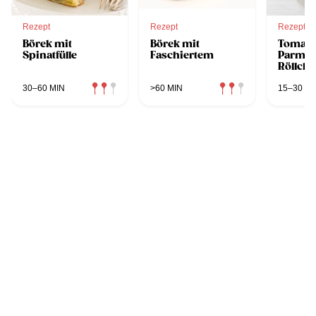
Rezept
Rezept
Rezept
Börek mit
Börek mit
Tomate
Spinatfülle
Faschiertem
Parmes
Röllch
30–60 MIN
>60 MIN
15–30 MI