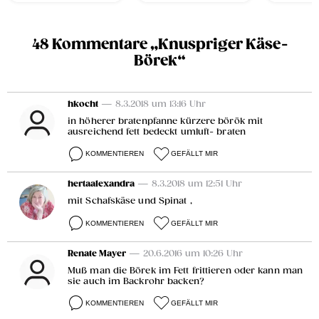
48 Kommentare „Knuspriger Käse-
Börek“
hkocht
— 8.3.2018 um 13:16 Uhr
in höherer bratenpfanne kürzere börök mit
ausreichend fett bedeckt umluft- braten
KOMMENTIEREN
GEFÄLLT MIR
hertaalexandra
— 8.3.2018 um 12:51 Uhr
mit Schafskäse und Spinat ,
KOMMENTIEREN
GEFÄLLT MIR
Renate Mayer
— 20.6.2016 um 10:26 Uhr
Muß man die Börek im Fett frittieren oder kann man
sie auch im Backrohr backen?
KOMMENTIEREN
GEFÄLLT MIR