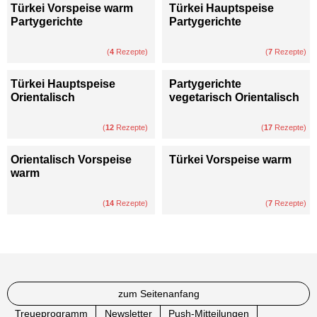
Türkei Vorspeise warm
Türkei Hauptspeise
Partygerichte
Partygerichte
(
4
Rezepte)
(
7
Rezepte)
Türkei Hauptspeise
Partygerichte
Orientalisch
vegetarisch Orientalisch
(
12
Rezepte)
(
17
Rezepte)
Orientalisch Vorspeise
Türkei Vorspeise warm
warm
(
14
Rezepte)
(
7
Rezepte)
zum Seitenanfang
Treueprogramm
Newsletter
Push-Mitteilungen