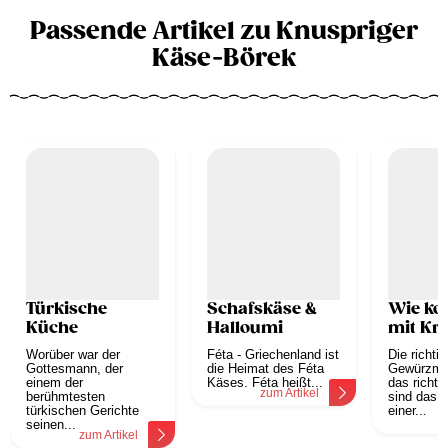
Passende Artikel zu Knuspriger
Käse-Börek
Türkische
Schafskäse &
Wie ko
Küche
Halloumi
mit Kr
Worüber war der
Féta - Griechenland ist
Die richtig
Gottesmann, der
die Heimat des Féta
Gewürzmi
einem der
Käses. Féta heißt...
das richti
zum Artikel
berühmtesten
sind das 
türkischen Gerichte
einer...
z
seinen...
zum Artikel