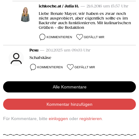
ichkoche.at / Julia H.
— 21.6.2016 um 15:57 Uhr
Liebe Renate Mayer, wir haben es zwar noch
nicht ausprobiert, aber eigentlich sollte es im
Backrohr auch funktionieren. Mit kulinarischen
Grüßen - die Redaktion
KOMMENTIEREN
GEFÄLLT MIR
Pesu
— 20.1.2025 um 09:03 Uhr
Schafskäse
KOMMENTIEREN
GEFÄLLT MIR
Alle Kommentare
Kommentar hinzufügen
Für Kommentare, bitte
einloggen
oder
registrieren
.