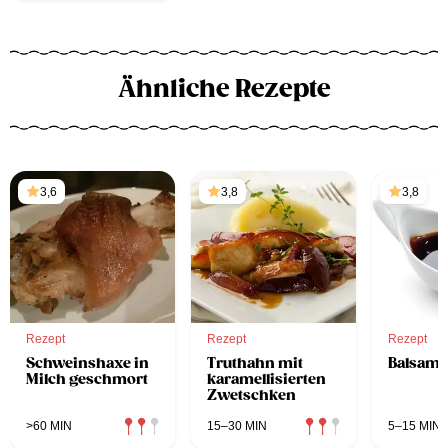
Ähnliche Rezepte
3,6
3,8
3,8
Rezept
Rezept
Rezept
Schweinshaxe in
Truthahn mit
Balsami
Milch geschmort
karamellisierten
Zwetschken
>60 MIN
15–30 MIN
5–15 MIN