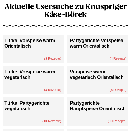
Aktuelle Usersuche zu Knuspriger
Käse-Börek
Türkei Vorspeise warm
Partygerichte Vorspeise
Orientalisch
warm Orientalisch
(
3
Rezepte)
(
4
Rezepte)
Türkei Vorspeise warm
Vorspeise warm
vegetarisch
vegetarisch Orientalisch
(
3
Rezepte)
(
5
Rezepte)
Türkei Partygerichte
Partygerichte
vegetarisch
Hauptspeise Orientalisch
(
10
Rezepte)
(
10
Rezepte)