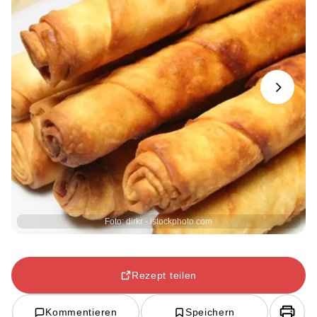
Next
Foto: dirkr - istockphoto.com
Rezept teilen
Kommentieren
Speichern