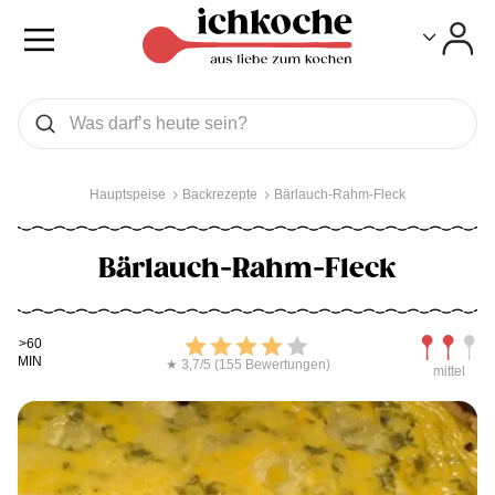
Toggle
Toggle
Was wollen Sie suchen
Suchen
Hauptspeise
Backrezepte
Bärlauch-Rahm-Fleck
Bärlauch-Rahm-Fleck
Kochdauer
Bewerten
Schwierig
>60
MIN
★ 3,7/5 (155 Bewertungen)
mittel