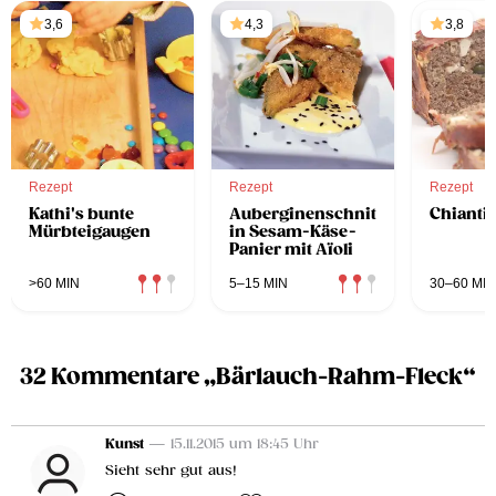
3,6
4,3
3,8
Rezept
Rezept
Rezept
Kathi's bunte
Auberginenschnitzel
Chianti
Mürbteigaugen
in Sesam-Käse-
Panier mit Aïoli
>60 MIN
5–15 MIN
30–60 MIN
32 Kommentare „Bärlauch-Rahm-Fleck“
Kunst
— 15.11.2015 um 18:45 Uhr
Sieht sehr gut aus!