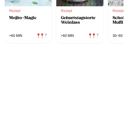
Rezept
Rezept
Rezept
Mojito-Magic
Geburtstagstorte
Schoko
Weinfass
Muffin
>60 MIN
>60 MIN
30–60 MI