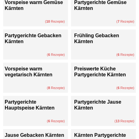
Vorspeise warm Gemüse
Partygerichte Gemüse
Kärnten
Kärnten
(
10
Rezepte)
(
7
Rezepte)
Partygerichte Gebacken
Frühling Gebacken
Kärnten
Kärnten
(
6
Rezepte)
(
6
Rezepte)
Vorspeise warm
Preiswerte Küche
vegetarisch Kärnten
Partygerichte Kärnten
(
8
Rezepte)
(
6
Rezepte)
Partygerichte
Partygerichte Jause
Hauptspeise Kärnten
Kärnten
(
6
Rezepte)
(
13
Rezepte)
Jause Gebacken Kärnten
Kärnten Partygerichte