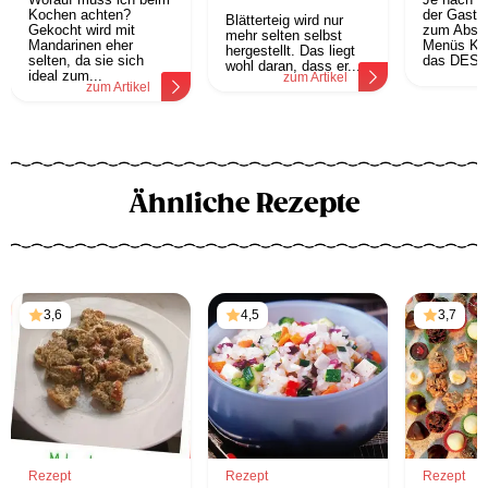
Kochen achten?
der Gastg
Blätterteig wird nur
Gekocht wird mit
zum Absc
mehr selten selbst
Mandarinen eher
Menüs KÄ
hergestellt. Das liegt
selten, da sie sich
das DESS
wohl daran, dass er...
z
ideal zum...
zum Artikel
zum Artikel
Ähnliche Rezepte
3,6
4,5
3,7
Rezept
Rezept
Rezept