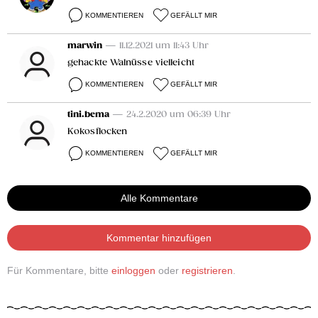
KOMMENTIEREN
GEFÄLLT MIR
marwin
— 11.12.2021 um 11:43 Uhr
gehackte Walnüsse vielleicht
KOMMENTIEREN
GEFÄLLT MIR
tini.bema
— 24.2.2020 um 06:39 Uhr
Kokosflocken
KOMMENTIEREN
GEFÄLLT MIR
Alle Kommentare
Kommentar hinzufügen
Für Kommentare, bitte
einloggen
oder
registrieren
.