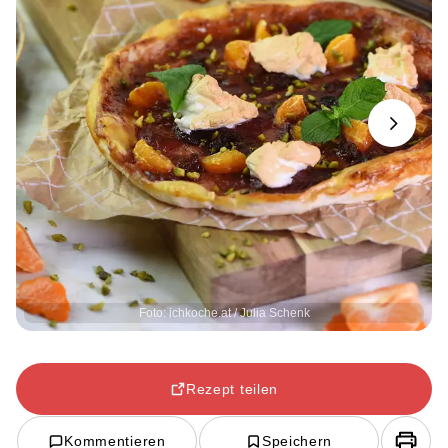
Next
Foto: ichkoche.at / Julia Schenk
Rezept teilen
Kommentieren
Speichern