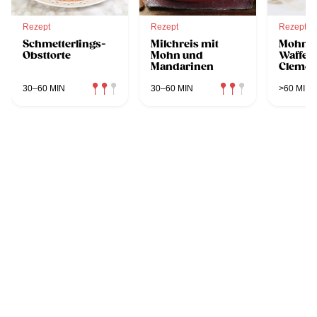
Rezept
Rezept
Rezept
Schmetterlings-
Milchreis mit
Mohn-
Obsttorte
Mohn und
Waffeln
Mandarinen
Clemen
Ingwer
Schoko
30–60 MIN
30–60 MIN
>60 MIN