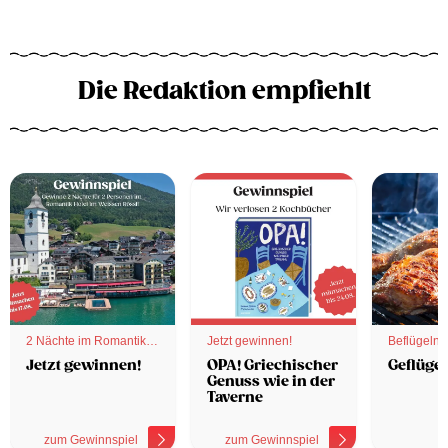
Die Redaktion empfiehlt
2 Nächte im Romantik
Jetzt gewinnen!
Beflügelnd
Hotel
Jetzt gewinnen!
OPA! Griechischer
Geflügel
Genuss wie in der
Taverne
zum Gewinnspiel
zum Gewinnspiel
z