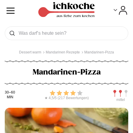
Toggle
Toggle
Was wollen Sie suchen
Suchen
Dessert warm
Mandarinen Rezepte
Mandarinen-Pizza
Mandarinen-Pizza
Kochdauer
Bewerten
Schwierig
30–60
MIN
★ 4,5/5 (217 Bewertungen)
mittel