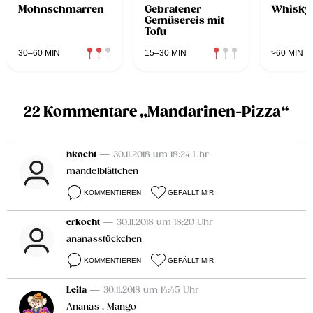
Mohnschmarren
Gebratener
Whisky
Gemüsereis mit
Tofu
30–60 MIN
15–30 MIN
>60 MIN
22 Kommentare „Mandarinen-Pizza“
hkocht
— 30.11.2018 um 18:24 Uhr
mandelblättchen
KOMMENTIEREN
GEFÄLLT MIR
erkocht
— 30.11.2018 um 18:20 Uhr
ananasstückchen
KOMMENTIEREN
GEFÄLLT MIR
Leila
— 30.11.2018 um 14:45 Uhr
Ananas , Mango