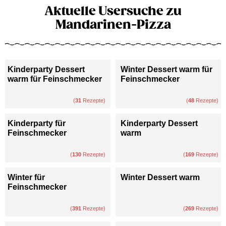
Aktuelle Usersuche zu
Mandarinen-Pizza
Kinderparty Dessert
Winter Dessert warm für
warm für Feinschmecker
Feinschmecker
(
31
Rezepte)
(
48
Rezepte)
Kinderparty für
Kinderparty Dessert
Feinschmecker
warm
(
130
Rezepte)
(
169
Rezepte)
Winter für
Winter Dessert warm
Feinschmecker
(
391
Rezepte)
(
269
Rezepte)