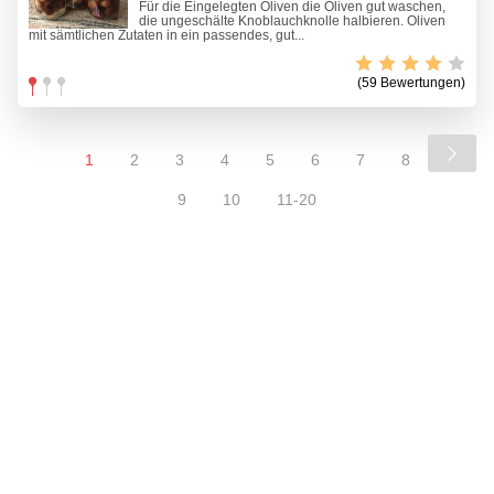
Für die Eingelegten Oliven die Oliven gut waschen,
die ungeschälte Knoblauchknolle halbieren. Oliven
mit sämtlichen Zutaten in ein passendes, gut...
(59 Bewertungen)
1
2
3
4
5
6
7
8
9
10
11-20