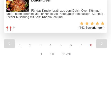
Dutch-Oven
Für das Krustenbrat’l aus dem Dutch-Oven Kümmel
und Pfefferkörner im Mörser zerstoßen, Knoblauch fein hacken. Kümmel-
Pfeffer-Mischung mit Salz, Knoblauch und...
(441 Bewertungen)
1
2
3
4
5
6
7
8
9
10
11-20