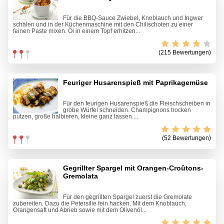
Für die BBQ-Sauce Zwiebel, Knoblauch und Ingwer
schälen und in der Küchenmaschine mit den Chilischoten zu einer
feinen Paste mixen. Öl in einem Topf erhitzen...
(215 Bewertungen)
Feuriger Husarenspieß mit Paprikagemüse
Für den feurigen Husarenspieß die Fleischscheiben in
grobe Würfel schneiden. Champignons trocken
putzen, große halbieren, kleine ganz lassen....
(52 Bewertungen)
Gegrillter Spargel mit Orangen-Croûtons-
Gremolata
Für den gegrillten Spargel zuerst die Gremolate
zubereiten. Dazu die Petersilie fein hacken. Mit dem Knoblauch,
Orangensaft und Abrieb sowie mit dem Olivenöl...