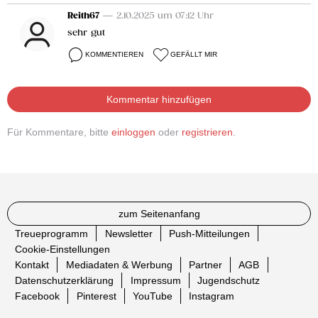
Reith67
— 2.10.2025 um 07:12 Uhr
sehr gut
KOMMENTIEREN
GEFÄLLT MIR
Kommentar hinzufügen
Für Kommentare, bitte
einloggen
oder
registrieren
.
zum Seitenanfang
Treueprogramm
Newsletter
Push-Mitteilungen
Cookie-Einstellungen
Kontakt
Mediadaten & Werbung
Partner
AGB
Datenschutzerklärung
Impressum
Jugendschutz
Facebook
Pinterest
YouTube
Instagram