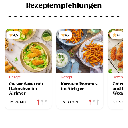
Rezeptempfehlungen
4,5
4,2
4,3
Rezept
Rezept
Rezept
Caesar Salad mit
Karotten Pommes
Chicke
Hähnchen im
im Airfryer
und Kar
Airfryer
Wedges
Airfrye
15–30 MIN
15–30 MIN
30–60 MI