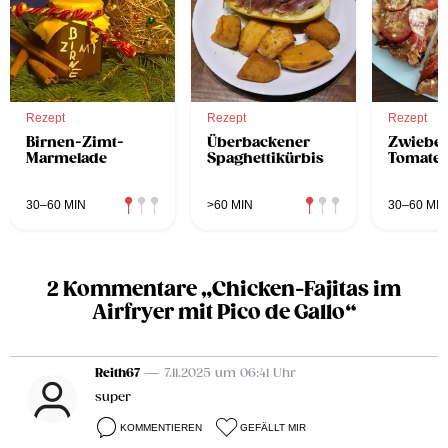
Rezept
Rezept
Rezept
Birnen-Zimt-
Überbackener
Zwiebel
Marmelade
Spaghettikürbis
Tomate
30–60 MIN
>60 MIN
30–60 MIN
2 Kommentare „Chicken-Fajitas im
Airfryer mit Pico de Gallo“
Reith67
— 7.11.2025 um 06:41 Uhr
super
KOMMENTIEREN
GEFÄLLT MIR