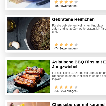
(55 Bewertungen)
Gebratene Heimchen
Für die gebratenen Heimchen Knoblauch 
zutun und kurze Zeit weiterbraten. Mit fr
und...
(74 Bewertungen)
Asiatische BBQ Ribs mit 
Jungzwiebel
Für asiatische BBQ Ribs mit Erdnüssen u
Rippchen in einen Topf schlichten und dan
Ingwer,...
(56 Bewertungen)
Cheeseburger mit karamell