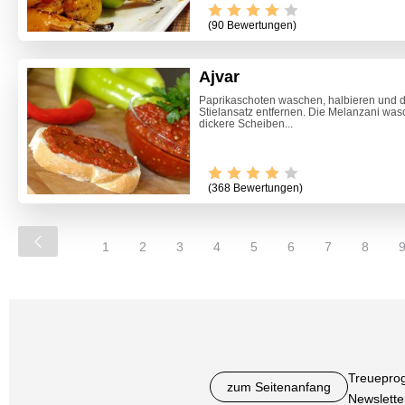
(90 Bewertungen)
Ajvar
Paprikaschoten waschen, halbieren und 
Stielansatz entfernen. Die Melanzani wasc
dickere Scheiben...
(368 Bewertungen)
1
2
3
4
5
6
7
8
Treuepro
zum Seitenanfang
Newslette