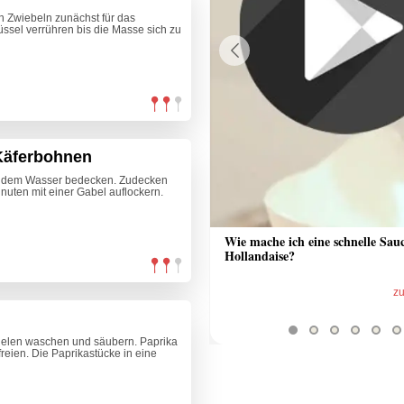
n Zwiebeln zunächst für das
hüssel verrühren bis die Masse sich zu
Previous
 Käferbohnen
endem Wasser bedecken. Zudecken
nuten mit einer Gabel auflockern.
 Sauce aus Bratrückstand
Wie mache ich eine schnelle Sau
Hollandaise?
zum Video
z
nelen waschen und säubern. Paprika
reien. Die Paprikastücke in eine