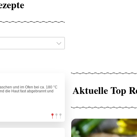
ezepte
Aktuelle Top R
aschen und im Ofen bei ca. 180 °C
 und die Haut fast abgebrannt und