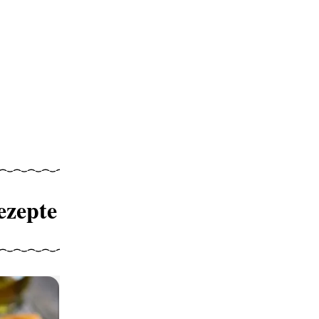
ezepte