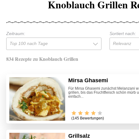
Knoblauch Grillen R
Zeitraum:
Sortiert nach:
Top 100 nach Tage
Relevanz
834 Rezepte zu Knoblauch Grillen
Mirsa Ghasemi
Für Mirsa Ghasemi zunächst Melanzani w
grillen, bis das Fruchtfleisch schön mürb
einfach...
(145 Bewertungen)
Grillsalz