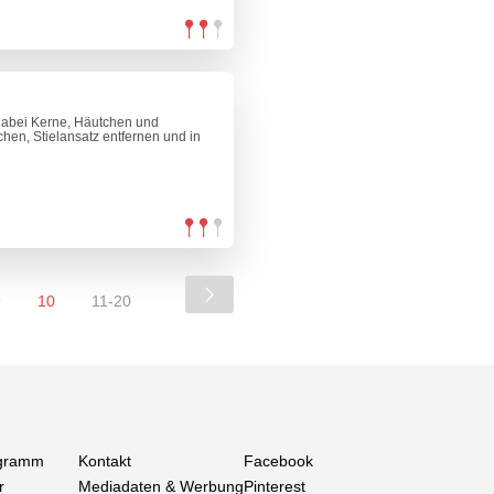
dabei Kerne, Häutchen und
hen, Stielansatz entfernen und in
9
10
11-20
gramm
Kontakt
Facebook
r
Mediadaten & Werbung
Pinterest