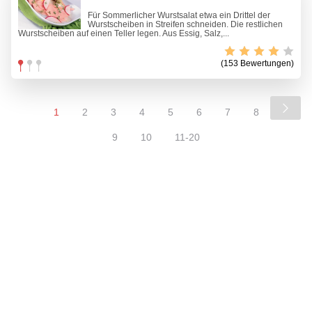
Für Sommerlicher Wurstsalat etwa ein Drittel der
Wurstscheiben in Streifen schneiden. Die restlichen
Wurstscheiben auf einen Teller legen. Aus Essig, Salz,...
(153 Bewertungen)
1
2
3
4
5
6
7
8
9
10
11-20