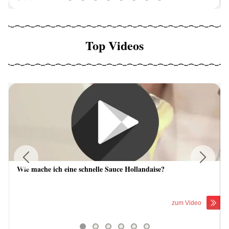
Top Videos
Wie mache ich eine schnelle Sauce Hollandaise?
Previous
Next
zum Video