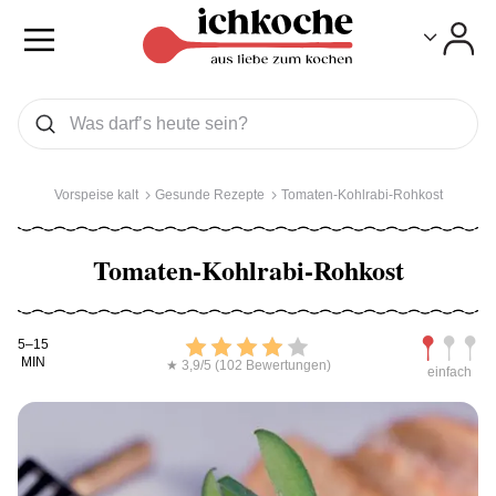
Toggle
Toggle
Was wollen Sie suchen
Suchen
Vorspeise kalt
Gesunde Rezepte
Tomaten-Kohlrabi-Rohkost
Tomaten-Kohlrabi-Rohkost
Kochdauer
Bewerten
Schwierig
5–15
MIN
★ 3,9/5 (102 Bewertungen)
einfach