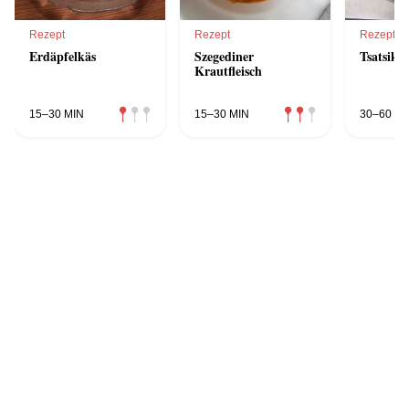
Rezept
Rezept
Rezept
Erdäpfelkäs
Szegediner
Tsatsiki 
Krautfleisch
15–30 MIN
15–30 MIN
30–60 MI