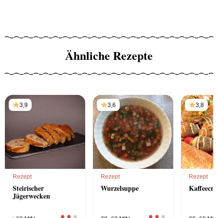
Ähnliche Rezepte
3,9
3,6
3,8
Rezept
Rezept
Rezept
Steirischer
Wurzelsuppe
Kaffeecre
Jägerwecken