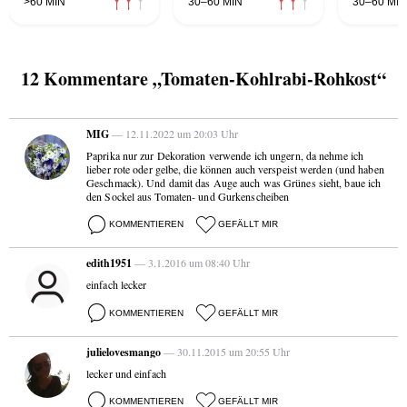
>60 MIN
30–60 MIN
30–60 MIN
12 Kommentare „Tomaten-Kohlrabi-Rohkost“
MIG
— 12.11.2022 um 20:03 Uhr
Paprika nur zur Dekoration verwende ich ungern, da nehme ich
lieber rote oder gelbe, die können auch verspeist werden (und haben
Geschmack). Und damit das Auge auch was Grünes sieht, baue ich
den Sockel aus Tomaten- und Gurkenscheiben
KOMMENTIEREN
GEFÄLLT MIR
edith1951
— 3.1.2016 um 08:40 Uhr
einfach lecker
KOMMENTIEREN
GEFÄLLT MIR
julielovesmango
— 30.11.2015 um 20:55 Uhr
lecker und einfach
KOMMENTIEREN
GEFÄLLT MIR