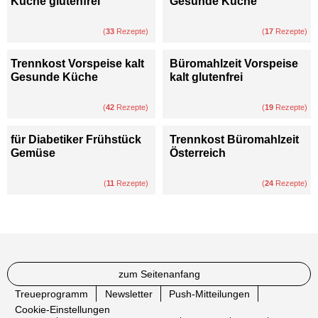
Küche glutenfrei
Gesunde Küche
(
33
Rezepte)
(
17
Rezepte)
Trennkost Vorspeise kalt
Büromahlzeit Vorspeise
Gesunde Küche
kalt glutenfrei
(
42
Rezepte)
(
19
Rezepte)
für Diabetiker Frühstück
Trennkost Büromahlzeit
Gemüse
Österreich
(
11
Rezepte)
(
24
Rezepte)
zum Seitenanfang
Treueprogramm
Newsletter
Push-Mitteilungen
Cookie-Einstellungen