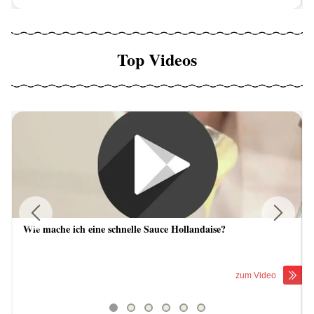
Top Videos
Wie mache ich eine schnelle Sauce Hollandaise?
Previous
Next
zum Video