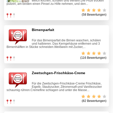
weich kochen, schälen und vierteln.Die Pilze trocken
putzen, am besten einen Pinsel zu Hilfe nehmen, und den...
(58 Bewertungen)
Birnenparfait
Für das Birnenparfait die Birnen waschen, schälen
und halbieren. Das Kerngehäuse entfernen und 3
Birnenhälften in Stücke schneiden.Weißwein mit Zucker,...
(116 Bewertungen)
Zwetschgen-Frischkäse-Creme
Für die Zwetschgen-Frischkäse-Creme Frischkäse,
Eigelb, Staubzucker, Zitronensaft und Vanillezucker
schaumig rühren.Cremefine schlagen und unter die Masse...
(82 Bewertungen)