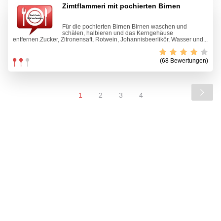
Zimtflammeri mit pochierten Birnen
Für die pochierten Birnen Birnen waschen und
schälen, halbieren und das Kerngehäuse
entfernen.Zucker, Zitronensaft, Rotwein, Johannisbeerlikör, Wasser und...
(68 Bewertungen)
1
2
3
4