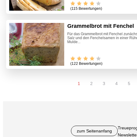
(115 Bewertungen)
Grammelbrot mit Fenchel
Für das Grammelbrot mit Fenchel zunächs
Salz und den Fenchelsamen in einer Rührs
Mulde...
(122 Bewertungen)
1
2
3
4
5
Treuepro
zum Seitenanfang
Newslette