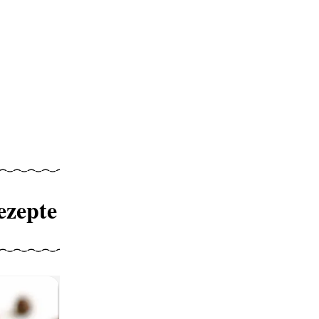
ezepte