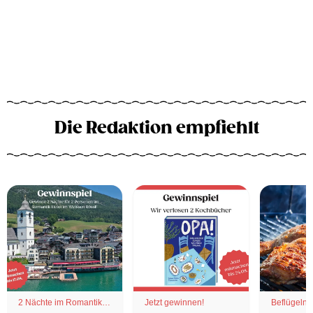
Die Redaktion empfiehlt
2 Nächte im Romantik
Jetzt gewinnen!
Beflügelnd