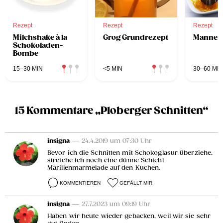
Rezept
Rezept
Rezept
Milchshake à la
Grog Grundrezept
Mannert
Schokoladen-
Bombe
15–30 MIN
<5 MIN
30–60 MIN
15 Kommentare „Ploberger Schnitten“
insigna
— 24.4.2019 um 07:30 Uhr
Bevor ich die Schnitten mit Schokoglasur überziehe,
streiche ich noch eine dünne Schicht
Marillenmarmelade auf den Kuchen.
KOMMENTIEREN
GEFÄLLT MIR
insigna
— 27.7.2023 um 09:19 Uhr
Haben wir heute wieder gebacken, weil wir sie sehr