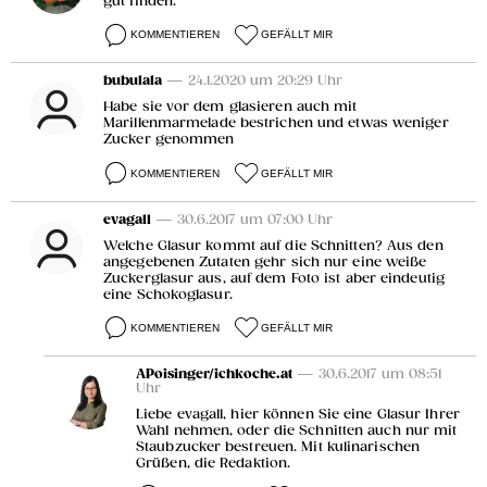
gut finden.
KOMMENTIEREN
GEFÄLLT MIR
bubulala
— 24.1.2020 um 20:29 Uhr
Habe sie vor dem glasieren auch mit
Marillenmarmelade bestrichen und etwas weniger
Zucker genommen
KOMMENTIEREN
GEFÄLLT MIR
evagall
— 30.6.2017 um 07:00 Uhr
Welche Glasur kommt auf die Schnitten? Aus den
angegebenen Zutaten gehr sich nur eine weiße
Zuckerglasur aus, auf dem Foto ist aber eindeutig
eine Schokoglasur.
KOMMENTIEREN
GEFÄLLT MIR
APoisinger/ichkoche.at
— 30.6.2017 um 08:51
Uhr
Liebe evagall, hier können Sie eine Glasur Ihrer
Wahl nehmen, oder die Schnitten auch nur mit
Staubzucker bestreuen. Mit kulinarischen
Grüßen, die Redaktion.