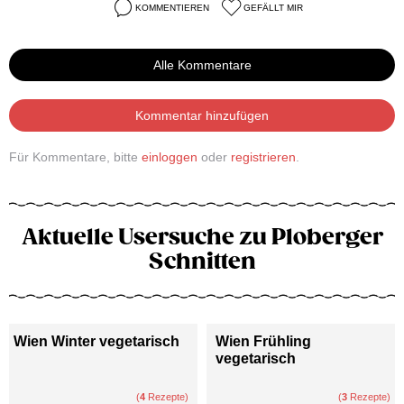
KOMMENTIEREN
GEFÄLLT MIR
Alle Kommentare
Kommentar hinzufügen
Für Kommentare, bitte
einloggen
oder
registrieren
.
Aktuelle Usersuche zu Ploberger
Schnitten
Wien Winter vegetarisch
Wien Frühling
vegetarisch
(
4
Rezepte)
(
3
Rezepte)