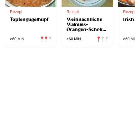
Rezept
Rezept
Rezept
Topfengugelhupf
Weihnachtliche
Irish S
Walnuss-
Orangen-Schoko-
Cookies
>60 MIN
>60 MIN
>60 MIN