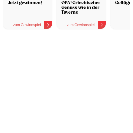
Hotel
Jetzt gewinnen!
OPA! Griechischer
Geflügel
Genuss wie in der
Taverne
zum Gewinnspiel
zum Gewinnspiel
z