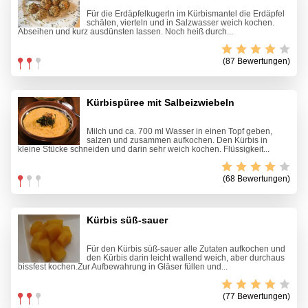
Für die Erdäpfelkugerln im Kürbismantel die Erdäpfel
schälen, vierteln und in Salzwasser weich kochen.
Abseihen und kurz ausdünsten lassen. Noch heiß durch...
(87 Bewertungen)
Kürbispüree mit Salbeizwiebeln
Milch und ca. 700 ml Wasser in einen Topf geben,
salzen und zusammen aufkochen. Den Kürbis in
kleine Stücke schneiden und darin sehr weich kochen. Flüssigkeit...
(68 Bewertungen)
Kürbis süß-sauer
Für den Kürbis süß-sauer alle Zutaten aufkochen und
den Kürbis darin leicht wallend weich, aber durchaus
bissfest kochen.Zur Aufbewahrung in Gläser füllen und...
(77 Bewertungen)