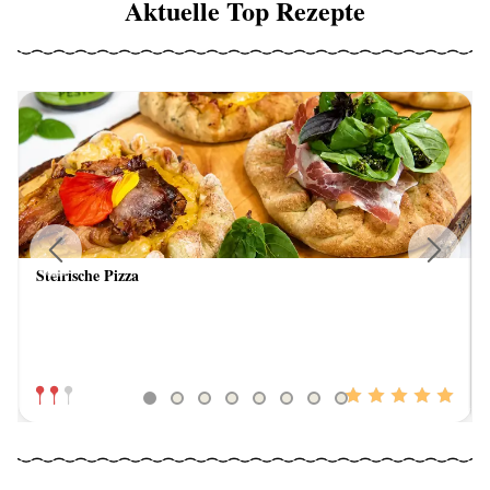
Aktuelle Top Rezepte
Steirische Pizza
Previous
Next