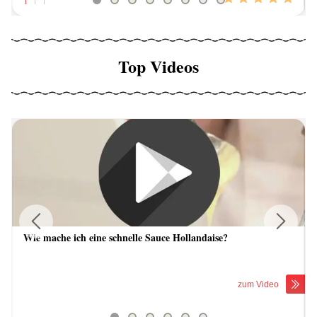
Top Videos
Wie mache ich eine schnelle Sauce Hollandaise?
Previous
Next
zum Video