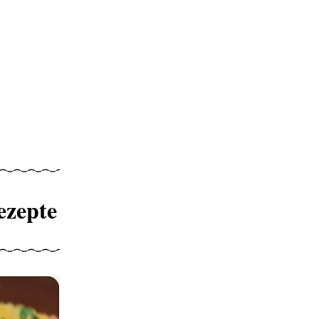
ezepte