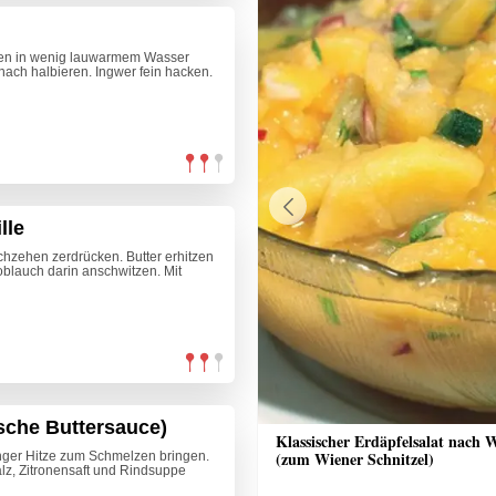
äden in wenig lauwarmem Wasser
nach halbieren. Ingwer fein hacken.
lle
Previous
hzehen zerdrücken. Butter erhitzen
lauch darin anschwitzen. Mit
sche Buttersauce)
ppe
Klassischer Erdäpfelsalat nach 
(zum Wiener Schnitzel)
inger Hitze zum Schmelzen bringen.
z, Zitronensaft und Rindsuppe