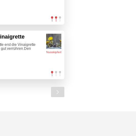
inaigrette
e erst die Vinaigrette
n gut verrühren.Den
Nusskipferl