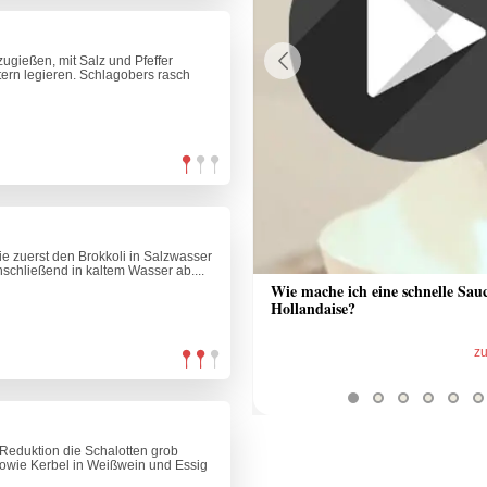
gießen, mit Salz und Pfeffer
ern legieren. Schlagobers rasch
Previous
e zuerst den Brokkoli in Salzwasser
nschließend in kaltem Wasser ab....
 Sauce aus Bratrückstand
Wie mache ich eine schnelle Sau
Hollandaise?
zum Video
z
 Reduktion die Schalotten grob
sowie Kerbel in Weißwein und Essig