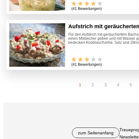
(41 Bewertungen)
Aufstrich mit geräucherte
Für den Aufstrich mit geräuchertem Bach
einen Mixbecher geben und mit Wasser g
bedecken.Knoblauchzehe, Salz und Zitron
(41 Bewertungen)
1
2
3
4
5
Treuepro
zum Seitenanfang
Newslette