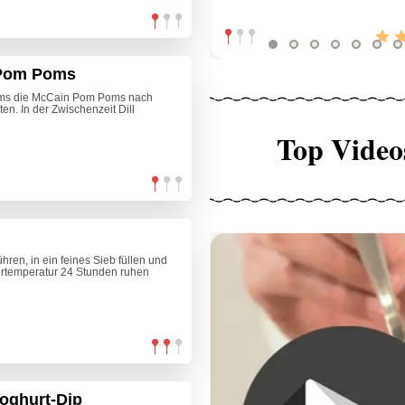
 Pom Poms
oms die McCain Pom Poms nach
n. In der Zwischenzeit Dill
Top Video
ren, in ein feines Sieb füllen und
ertemperatur 24 Stunden ruhen
Joghurt-Dip