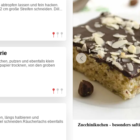
 abtropfen lassen und fein hacken.
 cm große Streifen schneiden. Dill...
rie
chen, putzen und ebenfalls klein
Previous
papier trocknen, von den groben
n, längs halbieren und
rfel schneiden.Räucherlachs ebenfalls
nrisotto mit Räucherlachs, Rote
Zucchinikuchen - besonders saft
alsa und Crème fraîche