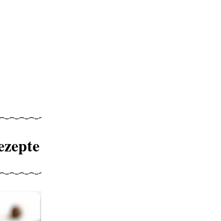
ezepte