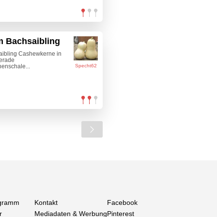
m Bachsaibling
saibling Cashewkerne in
erade
enschale...
Specht62
gramm
Kontakt
Facebook
r
Mediadaten & Werbung
Pinterest