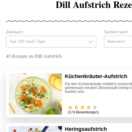
Dill Aufstrich Rez
Zeitraum:
Sortiert nach:
Top 100 nach Tage
Relevanz
45 Rezepte zu Dill Aufstrich
Küchenkräuter-Aufstrich
Für den Küchenkräuter-Aufstrich zunächs
gemeinsam mit dem Zitronensaft cremig r
hacken und...
(174 Bewertungen)
Heringsaufstrich