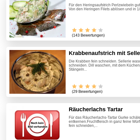
Für den Heringsaufstrich Perlzwiebeln gut
Von den Heringen Filets ablösen und in 1/2
(143 Bewertungen)
Krabbenaufstrich mit Selle
Die Krabben fein schneiden. Sellerie was
schneiden. Dill waschen, mit dem Küchen
Stängeln...
(29 Bewertungen)
Räucherlachs Tartar
Für das Räucherlachs-Tartar Gurke schäle
entkernen.Fruchtfleisch in ganz feine Wü
Zitrone
fein schneiden,...
Beete S