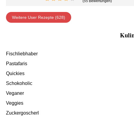
(55 Bewertungen)
Weitere User Rezepte (628)
Kulin
Fischliebhaber
Pastafaris
Quickies
Schokoholic
Veganer
Veggies
Zuckergoscherl