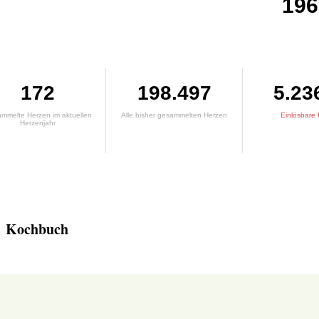
196
172
198.497
5.23
mmelte Herzen im aktuellen
Alle bisher gesammelten Herzen
Einlösbare
Herzenjahr
Kochbuch