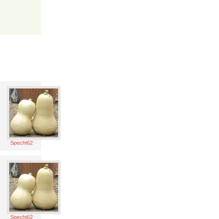
Specht62
Specht62