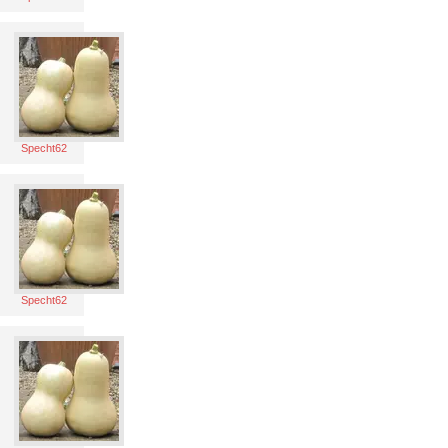
Specht62
Specht62