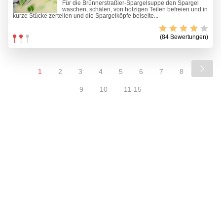
Für die Brünnerstraßler-Spargelsuppe den Spargel
waschen, schälen, von holzigen Teilen befreien und in
kurze Stücke zerteilen und die Spargelköpfe beiseite...
(84 Bewertungen)
1
2
3
4
5
6
7
8
9
10
11-15