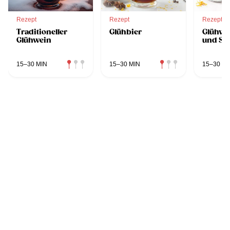
Rezept
Rezept
Rezept
Traditioneller
Glühbier
Glühwei
Glühwein
und St
15–30 MIN
15–30 MIN
15–30 MI