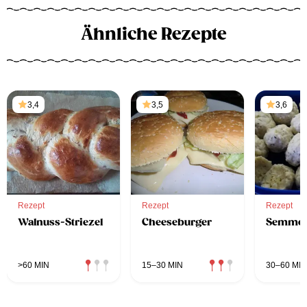
Ähnliche Rezepte
3,4
3,5
3,6
Rezept
Rezept
Rezept
Walnuss-Striezel
Cheeseburger
Semmel
>60 MIN
15–30 MIN
30–60 MIN