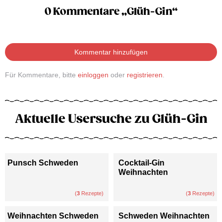
0 Kommentare „Glüh-Gin“
Kommentar hinzufügen
Für Kommentare, bitte
einloggen
oder
registrieren
.
Aktuelle Usersuche zu Glüh-Gin
Punsch Schweden
Cocktail-Gin
Weihnachten
(
3
Rezepte)
(
3
Rezepte)
Weihnachten Schweden
Schweden Weihnachten