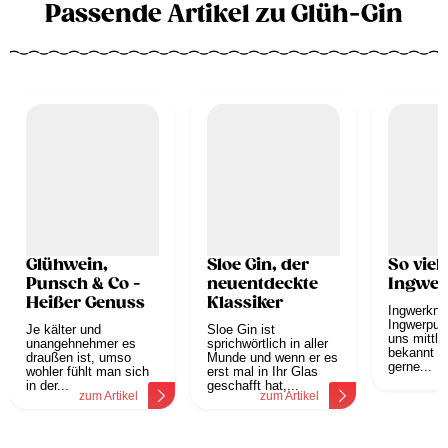
Passende Artikel zu Glüh-Gin
Glühwein,
Sloe Gin, der
So viels
Punsch & Co -
neuentdeckte
Ingwer
Heißer Genuss
Klassiker
Ingwerkno
Ingwerpulv
Je kälter und
Sloe Gin ist
uns mittle
unangehnehmer es
sprichwörtlich in aller
bekannt u
draußen ist, umso
Munde und wenn er es
gerne...
wohler fühlt man sich
erst mal in Ihr Glas
z
in der...
geschafft hat,...
zum Artikel
zum Artikel