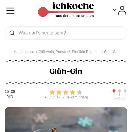
Toggle
Toggle
Was wollen Sie suchen
Suchen
Hauptspeise
Glühwein, Punsch & Eierlikör Rezepte
Glüh-Gin
Glüh-Gin
Kochdauer
Bewerten
Schwierig
15–30
MIN
★ 3,5/5 (237 Bewertungen)
einfach