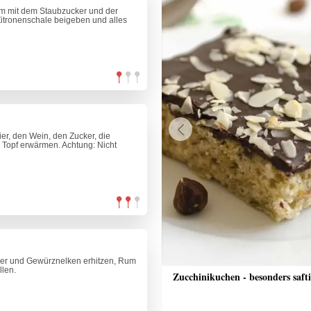
m mit dem Staubzucker und der
Zitronenschale beigeben und alles
r, den Wein, den Zucker, die
Previous
 Topf erwärmen. Achtung: Nicht
cker und Gewürznelken erhitzen, Rum
llen.
che Bananenschnitten
Zucchinikuchen - besonders saft