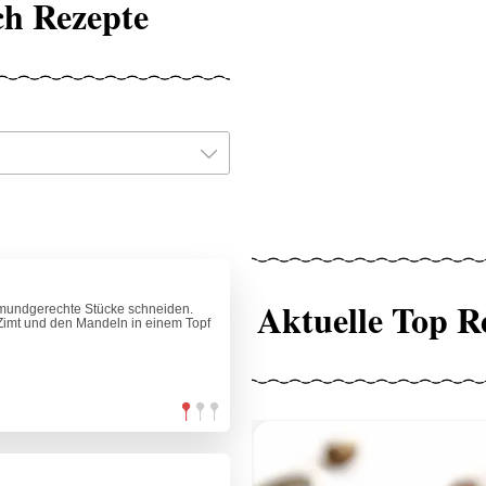
ch Rezepte
Aktuelle Top R
 mundgerechte Stücke schneiden.
imt und den Mandeln in einem Topf