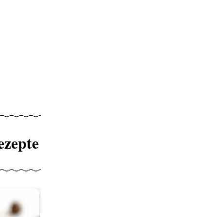
ezepte