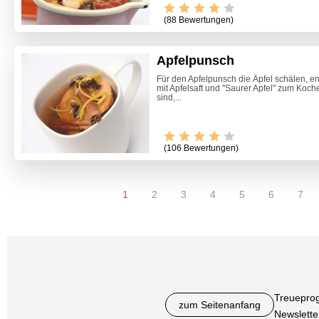
(88 Bewertungen)
Apfelpunsch
Für den Apfelpunsch die Äpfel schälen, en
mit Apfelsaft und "Saurer Apfel" zum Koc
sind,...
(106 Bewertungen)
1
2
3
4
5
6
7
Treuepro
zum Seitenanfang
Newslette