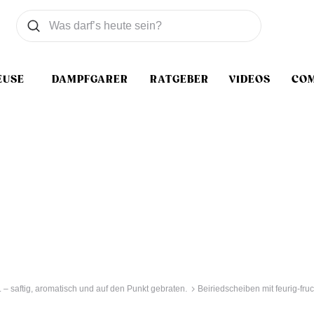
Was wollen Sie suchen
Suchen
EUSE
DAMPFGARER
RATGEBER
VIDEOS
CO
 – saftig, aromatisch und auf den Punkt gebraten.
Beiriedscheiben mit feurig-fru