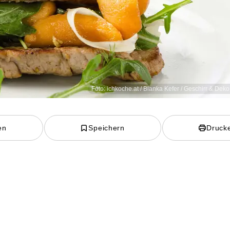
Foto: ichkoche.at / Blanka Kefer / Geschirr & Deko
en
Speichern
Druck