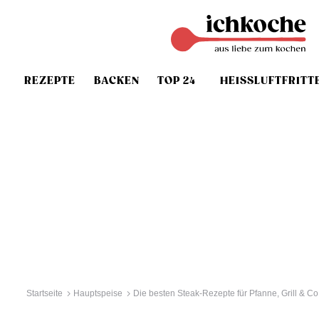
REZEPTE
BACKEN
TOP 24
HEISSLUFTFRITT
Startseite
Hauptspeise
Die besten Steak-Rezepte für Pfanne, Grill & Co.