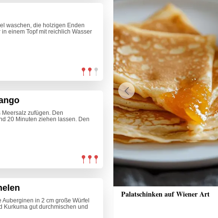
gel waschen, die holzigen Enden
in einem Topf mit reichlich Wasser
Mango
Previous
 Meersalz zufügen. Den
nd 20 Minuten ziehen lassen. Den
nelen
chen aus der Heißluftfritteuse
Palatschinken auf Wiener Art
e Auberginen in 2 cm große Würfel
nd Kurkuma gut durchmischen und