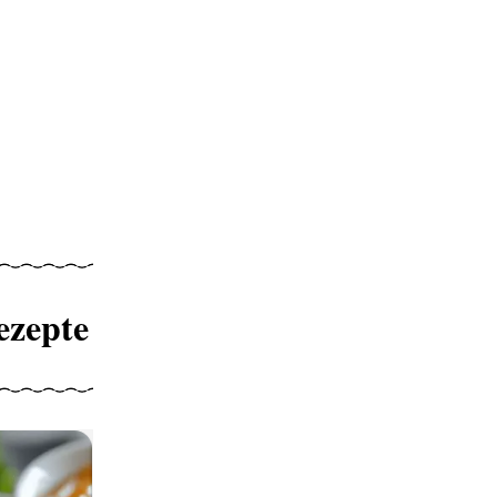
ezepte