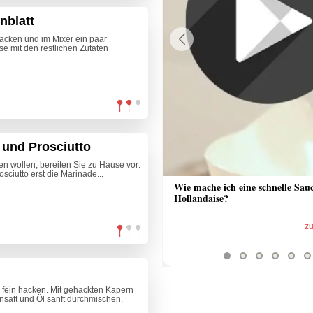
nblatt
 hacken und im Mixer ein paar
e mit den restlichen Zutaten
Previous
 und Prosciutto
en wollen, bereiten Sie zu Hause vor:
sciutto erst die Marinade...
 Sauce aus Bratrückstand
Wie mache ich eine schnelle Sau
Hollandaise?
zum Video
z
 fein hacken. Mit gehackten Kapern
nsaft und Öl sanft durchmischen.