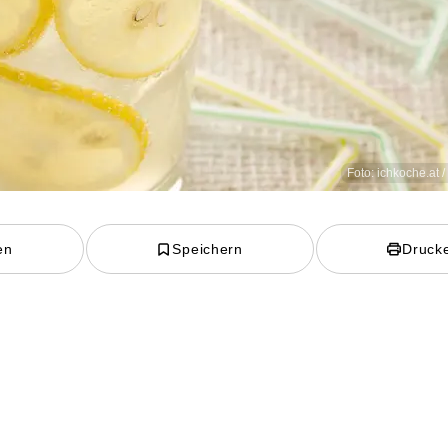
Foto: ichkoche.at 
en
Speichern
Druck