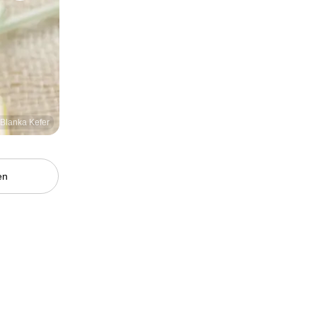
/ Blanka Kefer
en