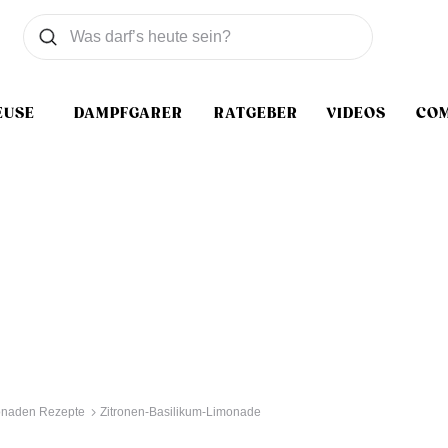
Was wollen Sie suchen
Suchen
EUSE
DAMPFGARER
RATGEBER
VIDEOS
CO
onaden Rezepte
Zitronen-Basilikum-Limonade