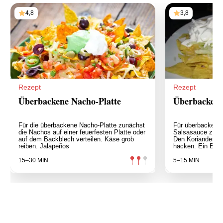
4,8
3,8
Rezept
Rezept
Überbackene Nacho-Platte
Überbackene
Für die überbackene Nacho-Platte zunächst
Für überbackene
die Nachos auf einer feuerfesten Platte oder
Salsasauce zuber
auf dem Backblech verteilen. Käse grob
Den Koriander wa
reiben. Jalapeños
hacken. Ein Bac
15–30 MIN
5–15 MIN