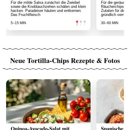
Für die milde Salsa zunächst die Zwiebel
Für die geräuch
sowie die Knoblauchzehen schälen und klein
Räucherchips min
hacken. Paradeiser häuten und entkernen.
Zutaten für die C
Das Fruchtfleisch
gründlich verrühr
5–15 MIN
30–60 MIN
Neue Tortilla-Chips Rezepte & Fotos
Quinoa-Avocado-Salat mit
Spanische A