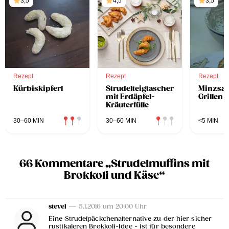
3,5
4,5
3,5
Rezept
Rezept
Rezept
Kürbiskipferl
Strudelteigtascherl
Minzsa
mit Erdäpfel-
Grillen
Kräuterfülle
30–60 MIN
30–60 MIN
<5 MIN
66 Kommentare „Strudelmuffins mit
Brokkoli und Käse“
stevel
— 5.1.2016 um 20:00 Uhr
Eine Strudelpäckchenalternative zu der hier sicher
rustikaleren Brokkoli-Idee - ist für besondere