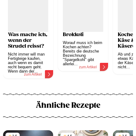
Was mache ich,
Brokkoli
Kochen
wenn der
Käse &
Worauf muss ich beim
Strudel reisst?
Käsere
Kochen achten?
Bereits die deutsche
Nicht immer will man
Ab und zu 
Bezeichnung
Fertigteige kaufen,
etwas Käs
"Spargelkohl" gibt
auch wenn es damit
der Käse 
allerlei...
recht bequem geht.
nicht...
zum Artikel
z
Wenn dann der...
zum Artikel
Ähnliche Rezepte