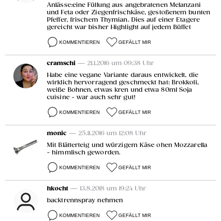
Anlässe:eine Füllung aus angebratenen Melanzani
und Feta oder Ziegenfrischkäse, gestoßenem bunten
Pfeffer, frischem Thymian. Dies auf einer Etagere
gereicht war bisher Highlight auf jedem Büffet
KOMMENTIEREN
GEFÄLLT MIR
cramschi
— 21.1.2016 um 09:38 Uhr
Habe eine vegane Variante daraus entwickelt, die
wirklich hervorragend geschmeckt hat: Brokkoli,
weiße Bohnen, etwas kren und etwa 80ml Soja
cuisine - war auch sehr gut!
KOMMENTIEREN
GEFÄLLT MIR
monic
— 25.11.2016 um 12:08 Uhr
Mit Blätterteig und würzigem Käse ohen Mozzarella
- himmlisch geworden.
KOMMENTIEREN
GEFÄLLT MIR
hkocht
— 13.8.2018 um 19:24 Uhr
backtrennspray nehmen
KOMMENTIEREN
GEFÄLLT MIR