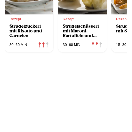
Rezept
Rezept
Rezept
Strudelzuckerl
Strudelschüsserl
Strudel
mit Risotto und
mit Maroni,
mit Süß
Garnelen
Kartoffeln und
Weintrauben
30–60 MIN
30–60 MIN
15–30 MI