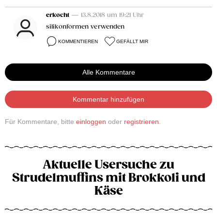
erkocht
— 13.8.2018 um 19:21 Uhr
silikonformen verwenden
KOMMENTIEREN
GEFÄLLT MIR
Alle Kommentare
Kommentar hinzufügen
Für Kommentare, bitte
einloggen
oder
registrieren
.
Aktuelle Usersuche zu
Strudelmuffins mit Brokkoli und
Käse