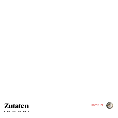
Zutaten
katerl19