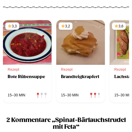
3,3
3,2
3,6
Rezept
Rezept
Rezept
Rote Rübensuppe
Brandteigkrapferl
Lachstat
15–30 MIN
15–30 MIN
15–30 MIN
2 Kommentare „Spinat-Bärlauchstrudel
mit Feta“