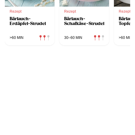
Rezept
Rezept
Rezept
Bärlauch-
Bärlauch-
Bärlau
Erdäpfel-Strudel
Schafkäse-Strudel
Topfen
>60 MIN
30–60 MIN
>60 MIN