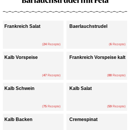
Bärlauchstrudel mit Feta
Frankreich Salat
Baerlauchstrudel
(
24
Rezepte)
(
6
Rezepte)
Kalb Vorspeise
Frankreich Vorspeise kalt
(
47
Rezepte)
(
88
Rezepte)
Kalb Schwein
Kalb Salat
(
75
Rezepte)
(
59
Rezepte)
Kalb Backen
Cremespinat