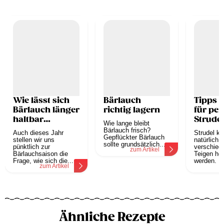
Wie lässt sich
Bärlauch
Tipps &
Bärlauch länger
richtig lagern
für per
haltbar
Strudel
Wie lange bleibt
machen?
Bärlauch frisch?
Auch dieses Jahr
Strudel k
Gepflückter Bärlauch
stellen wir uns
natürlich 
sollte grundsätzlich...
pünktlich zur
verschied
zum Artikel
Bärlauchsaison die
Teigen her
Frage, wie sich die...
werden. Ec
zum Artikel
z
Ähnliche Rezepte