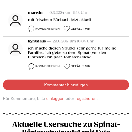
marwin
— 9.3.2024 um 11:43 Uhr
mit frischem Bärlauch jetzt aktuell
KOMMENTIEREN
GEFÄLLT MIR
kyraMaus
— 29.6.2017 um 10:04 Uhr
ich mache diesen Strudel sehr gerne für meine
Familie... ich gebe zu dem Spinat (vor dem
Einrollen) ein paar Tomatenstücke.
KOMMENTIEREN
GEFÄLLT MIR
Kommentar hinzufügen
Für Kommentare, bitte
einloggen
oder
registrieren
.
Aktuelle Usersuche zu Spinat-