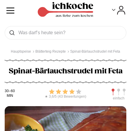
Toggle
Toggle
Was wollen Sie suchen
Suchen
Hauptspeise
Blätterteig Rezepte
Spinat-Bärlauchstrudel mit Feta
Spinat-Bärlauchstrudel mit Feta
Kochdauer
Bewerten
Schwierig
30–60
MIN
★ 3,6/5 (43 Bewertungen)
einfach