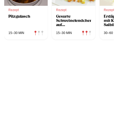
Rezept
Rezept
Rezept
Pilzgulasch
Gesurte
Erdäpf
Schweinelendchen
mit Kä
auf
Saiblin
Rollgerstencreme
15–30 MIN
15–30 MIN
30–60 MI