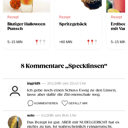
Rezept
Rezept
Rezept
Blutiger Halloween
Spritzgebäck
Erdbeer
Punsch
mit Vani
5–15 MIN
>60 MIN
5–15 MIN
8 Kommentare „Specklinsen“
ingridS
— 20.1.2016 um 22:43 Uhr
Ich gebe noch einen Schuss Essig zu den Linsen,
lasse aber dafür die Zitronenschale weg.
KOMMENTIEREN
GEFÄLLT MIR
solo
— 6.1.2016 um 18:14 Uhr
Das Rezept ist gut. ABER mit NUDELGERICHT hat es
nichts zu tun. Ist wahrscheinlich reingerutscht.