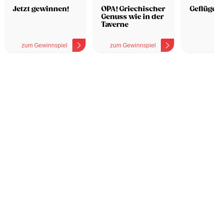
Hotel
Jetzt gewinnen!
OPA! Griechischer
Geflügel
Genuss wie in der
Taverne
zum Gewinnspiel
zum Gewinnspiel
z