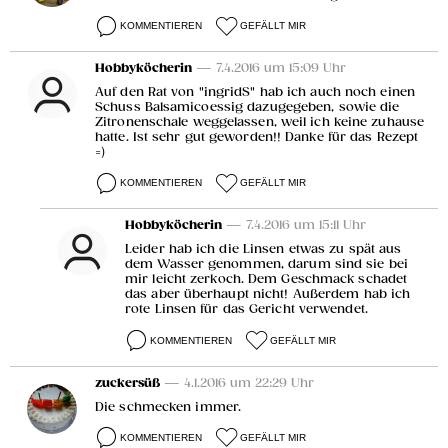
KOMMENTIEREN
GEFÄLLT MIR
Hobbyköcherin
— 7.4.2016 um 15:09 Uhr
Auf den Rat von "ingridS" hab ich auch noch einen
Schuss Balsamicoessig dazugegeben, sowie die
Zitronenschale weggelassen, weil ich keine zuhause
hatte. Ist sehr gut geworden!! Danke für das Rezept
=)
KOMMENTIEREN
GEFÄLLT MIR
Hobbyköcherin
— 7.4.2016 um 15:11 Uhr
Leider hab ich die Linsen etwas zu spät aus
dem Wasser genommen, darum sind sie bei
mir leicht zerkoch. Dem Geschmack schadet
das aber überhaupt nicht! Außerdem hab ich
rote Linsen für das Gericht verwendet.
KOMMENTIEREN
GEFÄLLT MIR
zuckersüß
— 4.1.2016 um 22:29 Uhr
Die schmecken immer.
KOMMENTIEREN
GEFÄLLT MIR