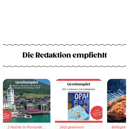
Die Redaktion empfiehlt
2 Nächte im Romantik
Jetzt gewinnen!
Beflügelnd