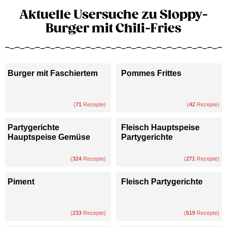
Aktuelle Usersuche zu Sloppy-
Burger mit Chili-Fries
Burger mit Faschiertem
Pommes Frittes
(
71
Rezepte)
(
42
Rezepte)
Partygerichte
Fleisch Hauptspeise
Hauptspeise Gemüse
Partygerichte
(
324
Rezepte)
(
271
Rezepte)
Piment
Fleisch Partygerichte
(
233
Rezepte)
(
519
Rezepte)