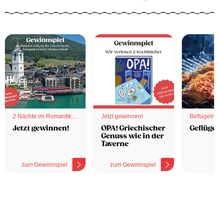
2 Nächte im Romantik
Jetzt gewinnen!
Beflügelnd
Hotel
Jetzt gewinnen!
OPA! Griechischer
Geflügel
Genuss wie in der
Taverne
zum Gewinnspiel
zum Gewinnspiel
z