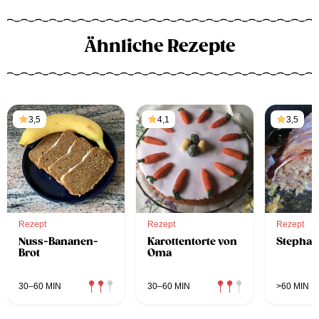
Ähnliche Rezepte
3,5
4,1
3,5
Rezept
Rezept
Rezept
Nuss-Bananen-
Karottentorte von
Stephan
Brot
Oma
30–60 MIN
30–60 MIN
>60 MIN