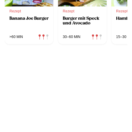
Rezept
Rezept
Rezept
Banana Joe Burger
Burger mit Speck
Hambu
und Avocado
>60 MIN
30–60 MIN
15–30 MI