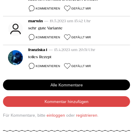
KOMMENTIEREN
GEFÄLLT MIR
marwin
— 19.5.2023 um 15:42 Uhr
sehr gute Variante
KOMMENTIEREN
GEFÄLLT MIR
franziska 1
— 15.4.2023 um 20:51 Uhr
tolles Rezept
KOMMENTIEREN
GEFÄLLT MIR
Alle Kommentare
Kommentar hinzufügen
Für Kommentare, bitte
einloggen
oder
registrieren
.