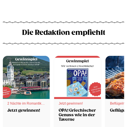
Die Redaktion empfiehlt
2 Nächte im Romantik
Jetzt gewinnen!
Beflügelnd
Hotel
Jetzt gewinnen!
OPA! Griechischer
Geflügel
Genuss wie in der
Taverne