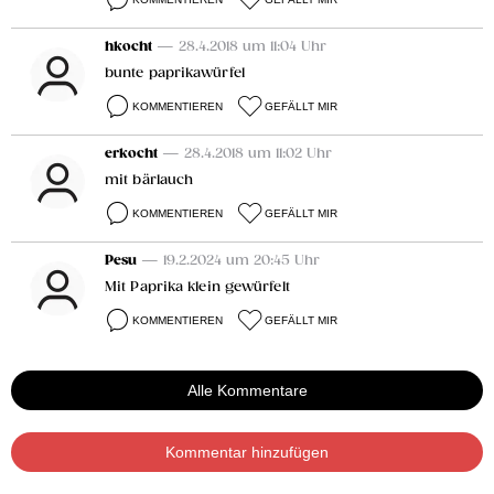
hkocht
— 28.4.2018 um 11:04 Uhr
bunte paprikawürfel
KOMMENTIEREN
GEFÄLLT MIR
erkocht
— 28.4.2018 um 11:02 Uhr
mit bärlauch
KOMMENTIEREN
GEFÄLLT MIR
Pesu
— 19.2.2024 um 20:45 Uhr
Mit Paprika klein gewürfelt
KOMMENTIEREN
GEFÄLLT MIR
Alle Kommentare
Kommentar hinzufügen