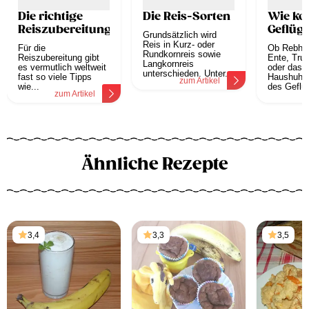
Die richtige
Die Reis-Sorten
Wie ko
Reiszubereitung
Geflüge
Grundsätzlich wird
Reis in Kurz- oder
Für die
Ob Rebhuh
Rundkornreis sowie
Reiszubereitung gibt
Ente, Tru
Langkornreis
es vermutlich weltweit
oder das 
unterschieden. Unter...
fast so viele Tipps
Haushuhn 
zum Artikel
wie...
des Geflüg
zum Artikel
z
Ähnliche Rezepte
3,4
3,3
3,5