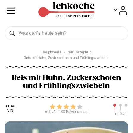
Toggle
Toggle
Was wollen Sie suchen
Suchen
Hauptspeise
Reis Rezepte
Reis mit Huhn, Zuckerschoten und Frühlingszwiebeln
Reis mit Huhn, Zuckerschoten
und Frühlingszwiebeln
Kochdauer
Bewerten
Schwierig
30–60
MIN
★ 3,7/5 (188 Bewertungen)
einfach