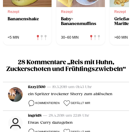
Rezept
Rezept
Rezept
Bananenshake
Baby-
Grießauf
Bananenmuffins
Marille
<5 MIN
30–60 MIN
>60 MIN
28 Kommentare „Reis mit Huhn,
Zuckerschoten und Frühlingszwiebeln“
lizzy2500
— 19.3.2019 um 01:43 Uhr
ein Spritzer trockener Sherry zum ablöschen
KOMMENTIEREN
GEFÄLLT MIR
ingridS
— 28.4.2018 um 22:18 Uhr
Etwas Curry dazugeben
KOMMENTIEREN
GEFÄLLT MIR