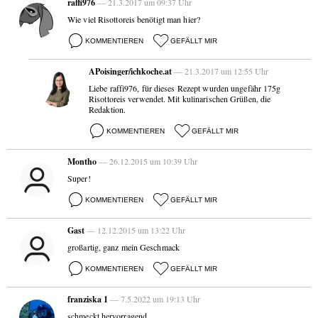
raffi976
— 21.3.2017 um 09:37 Uhr
Wie viel Risottoreis benötigt man hier?
KOMMENTIEREN
GEFÄLLT MIR
APoisinger/ichkoche.at
— 21.3.2017 um 12:55 Uhr
Liebe raffi976, für dieses Rezept wurden ungefähr 175g
Risottoreis verwendet. Mit kulinarischen Grüßen, die
Redaktion.
KOMMENTIEREN
GEFÄLLT MIR
Montho
— 26.12.2015 um 10:39 Uhr
Super!
KOMMENTIEREN
GEFÄLLT MIR
Gast
— 12.12.2015 um 13:22 Uhr
großartig, ganz mein Geschmack
KOMMENTIEREN
GEFÄLLT MIR
franziska 1
— 7.5.2022 um 19:13 Uhr
schmeckt hervorragend