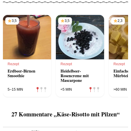
3,5
3,5
2,3
Rezept
Rezept
Rezept
Erdbeer-Birnen
Heidelbeer-
Einfacher
Smoothie
Rosencreme mit
Mürbteig
Mascarpone
5–15 MIN
<5 MIN
>60 MIN
27 Kommentare „Käse-Risotto mit Pilzen“