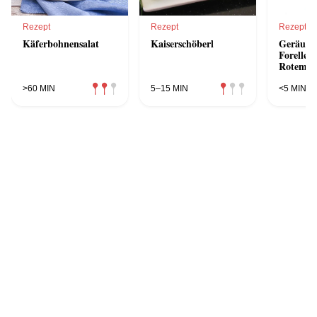
Rezept
Rezept
Rezept
Käferbohnensalat
Kaiserschöberl
Geräuche
Forellenf
Rotem R
>60 MIN
5–15 MIN
<5 MIN