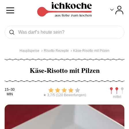
Toggle
Toggle
Was wollen Sie suchen
Suchen
Hauptspeise
Risotto Rezepte
Käse-Risotto mit Pilzen
Käse-Risotto mit Pilzen
Kochdauer
Bewerten
Schwierig
15–30
MIN
★ 3,7/5 (120 Bewertungen)
mittel