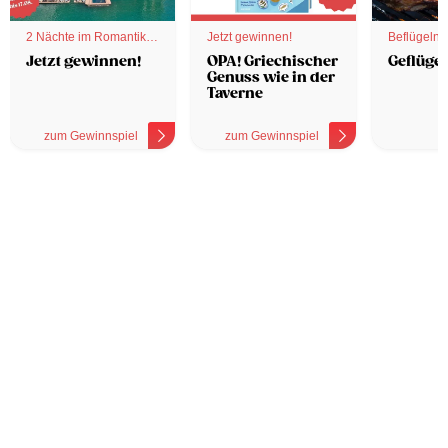
2 Nächte im Romantik
Jetzt gewinnen!
Beflügelnd
Hotel
Jetzt gewinnen!
OPA! Griechischer
Geflügel
Genuss wie in der
Taverne
zum Gewinnspiel
zum Gewinnspiel
z