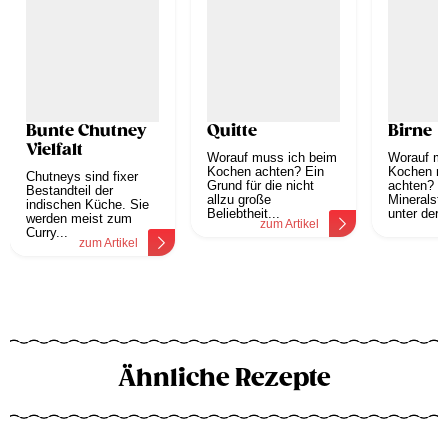
Bunte Chutney
Quitte
Birne
Vielfalt
Worauf muss ich beim
Worauf mu
Kochen achten? Ein
Kochen mi
Chutneys sind fixer
Grund für die nicht
achten? D
Bestandteil der
allzu große
Mineralsto
indischen Küche. Sie
Beliebtheit...
unter der..
werden meist zum
zum Artikel
z
Curry...
zum Artikel
Ähnliche Rezepte