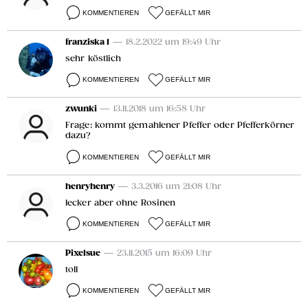
KOMMENTIEREN
GEFÄLLT MIR
franziska 1
— 18.2.2022 um 19:49 Uhr
sehr köstlich
KOMMENTIEREN
GEFÄLLT MIR
zwunki
— 13.11.2018 um 16:58 Uhr
Frage: kommt gemahlener Pfeffer oder Pfefferkörner
dazu?
KOMMENTIEREN
GEFÄLLT MIR
henryhenry
— 3.3.2016 um 21:08 Uhr
lecker aber ohne Rosinen
KOMMENTIEREN
GEFÄLLT MIR
Pixelsue
— 23.11.2015 um 16:09 Uhr
toll
KOMMENTIEREN
GEFÄLLT MIR