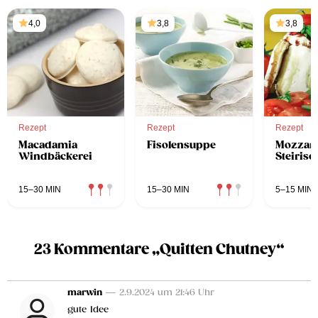
4,0
3,8
3,8
Rezept
Rezept
Rezept
Macadamia
Fisolensuppe
Mozzarel
Windbäckerei
Steirisc
15–30 MIN
15–30 MIN
5–15 MIN
23 Kommentare „Quitten Chutney“
marwin
— 2.9.2024 um 21:46 Uhr
gute Idee