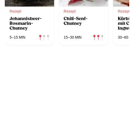
Rezept
Rezept
Rezept
Johannisbeer-
Chili-Senf-
Kürbis
Rosmarin-
Chutney
mit Cu
Chutney
Ingwer
5–15 MIN
15–30 MIN
30–60 MI