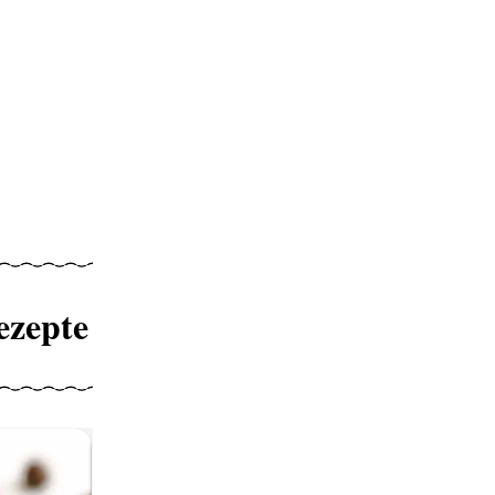
ezepte