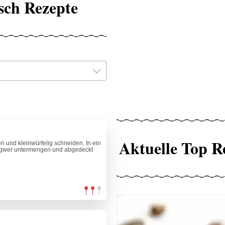
sch Rezepte
Aktuelle Top R
n und kleinwürfelig schneiden. In ein
ngwer untermengen und abgedeckt