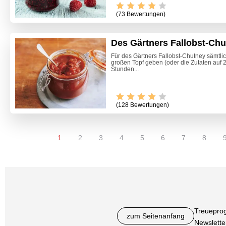
(73 Bewertungen)
Des Gärtners Fallobst-Ch
Für des Gärtners Fallobst-Chutney sämtl
großen Topf geben (oder die Zutaten auf 2 
Stunden...
(128 Bewertungen)
1
2
3
4
5
6
7
8
Treuepro
zum Seitenanfang
Newslette