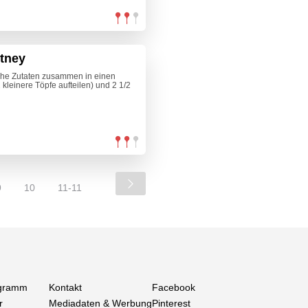
utney
iche Zutaten zusammen in einen
kleinere Töpfe aufteilen) und 2 1/2
9
10
11-11
gramm
Kontakt
Facebook
r
Mediadaten & Werbung
Pinterest