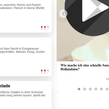
en, waschen, Kerne und Fasern
skratzen, Fleisch in kleine Würfel
Previous
und über Nacht in Essigwasser
gschütten. Wasser, Essig, Zucker,
 Sauce aus Bratrückstand
Wie mache ich eine schnelle Sau
Hollandaise?
zum Video
z
elade
mtliche Zutaten in eine Schüssel
en lang ziehen lassen, damit der