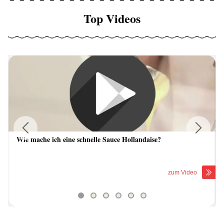
Top Videos
Wie mache ich eine schnelle Sauce Hollandaise?
Previous
Next
zum Video