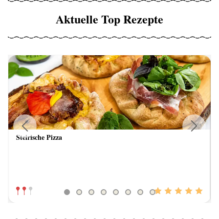
Aktuelle Top Rezepte
Steirische Pizza
Previous
Next