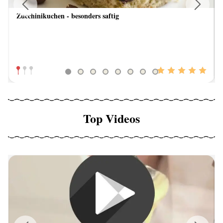
Zucchinikuchen - besonders saftig
Previous
Next
Top Videos