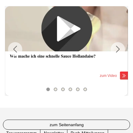
Wie mache ich eine schnelle Sauce Hollandaise?
Previous
Next
zum Video
zum Seitenanfang