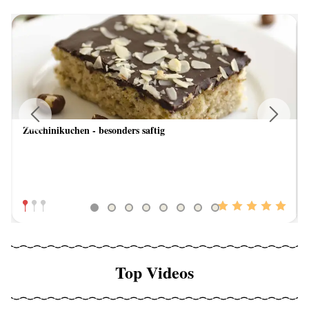
Zucchinikuchen - besonders saftig
Previous
Next
Top Videos