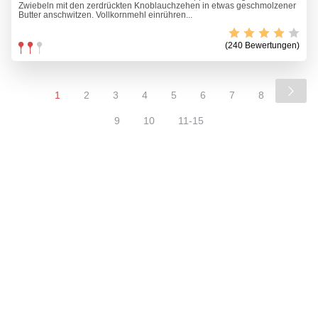
Zwiebeln mit den zerdrückten Knoblauchzehen in etwas geschmolzener
Butter anschwitzen. Vollkornmehl einrühren...
(240 Bewertungen)
1
2
3
4
5
6
7
8
9
10
11-15