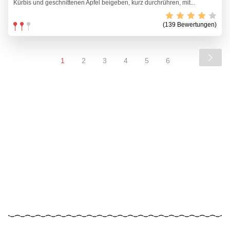
Kürbis und geschnittenen Apfel beigeben, kurz durchrühren, mit...
(139 Bewertungen)
1
2
3
4
5
6