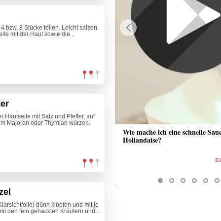
 bzw. 8 Stücke teilen. Leicht salzen.
ile mit der Haut sowie die...
Previous
er
r Hautseite mit Salz und Pfeffer, auf
etem Majoran oder Thymian würzen.
 Sauce aus Bratrückstand
Wie mache ich eine schnelle Sau
Hollandaise?
zum Video
z
zel
arsichtfolie) dünn klopfen und mit je
mit den fein gehackten Kräutern und...