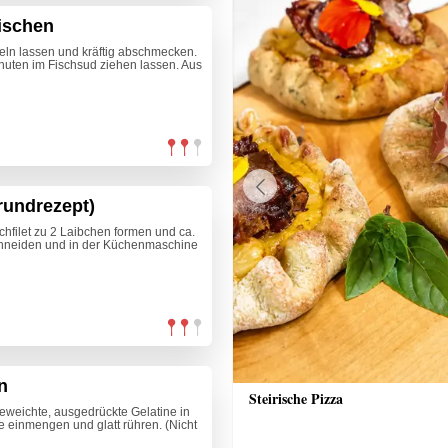
ischen
eln lassen und kräftig abschmecken.
inuten im Fischsud ziehen lassen. Aus
rundrezept)
Previous
chfilet zu 2 Laibchen formen und ca.
schneiden und in der Küchenmaschine
n
 Erdnuss-Kokos-Sauce
Steirische Pizza
eweichte, ausgedrückte Gelatine in
 einmengen und glatt rühren. (Nicht