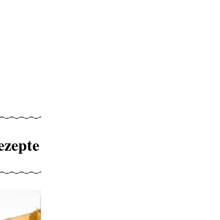
ezepte