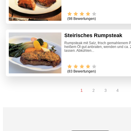
(98 Bewertungen)
Steirisches Rumpsteak
Rumpsteak mit Salz, frisch gemahlenem Pf
heißem Öl gut anbraten, wenden und ca. 
lassen. Abkühlen...
(83 Bewertungen)
1
2
3
4