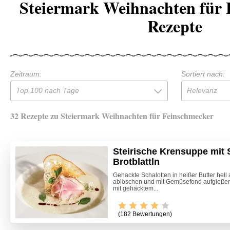
Steiermark Weihnachten für 
Rezepte
Zeitraum:
Sortiert nach:
Top 100 nach Tage
Relevanz
32 Rezepte zu Steiermark Weihnachten für Feinschmecker
Steirische Krensuppe mit 
Brotblattln
Gehackte Schalotten in heißer Butter hell 
ablöschen und mit Gemüsefond aufgießen.
mit gehacktem...
(182 Bewertungen)