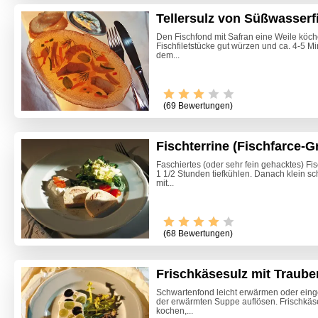
Tellersulz von Süßwasserf
Den Fischfond mit Safran eine Weile köch
Fischfiletstücke gut würzen und ca. 4-5 M
dem...
(69 Bewertungen)
Fischterrine (Fischfarce-G
Faschiertes (oder sehr fein gehacktes) Fis
1 1/2 Stunden tiefkühlen. Danach klein 
mit...
(68 Bewertungen)
Frischkäsesulz mit Traube
Huhn in
Schwartenfond leicht erwärmen oder eing
der erwärmten Suppe auflösen. Frischkäse
kochen,...