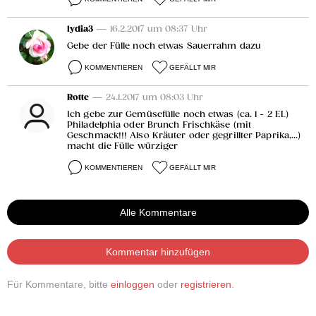
lydia3
— 16.2.2017 um 08:37 Uhr
Gebe der Fülle noch etwas Sauerrahm dazu
KOMMENTIEREN
GEFÄLLT MIR
Rotte
— 24.1.2017 um 08:03 Uhr
Ich gebe zur Gemüsefülle noch etwas (ca. 1 - 2 EL)
Philadelphia oder Brunch Frischkäse (mit
Geschmack!!! Also Kräuter oder gegrillter Paprika,...)
macht die Fülle würziger
KOMMENTIEREN
GEFÄLLT MIR
Alle Kommentare
Kommentar hinzufügen
Für Kommentare, bitte
einloggen
oder
registrieren
.