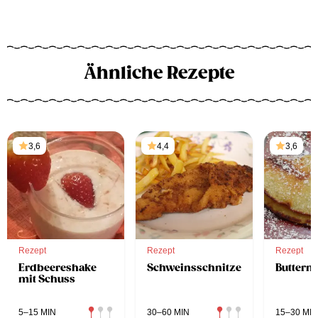
Ähnliche Rezepte
3,6
4,4
3,6
Rezept
Rezept
Rezept
Erdbeereshake
Schweinsschnitzel
Butterm
mit Schuss
5–15 MIN
30–60 MIN
15–30 MIN