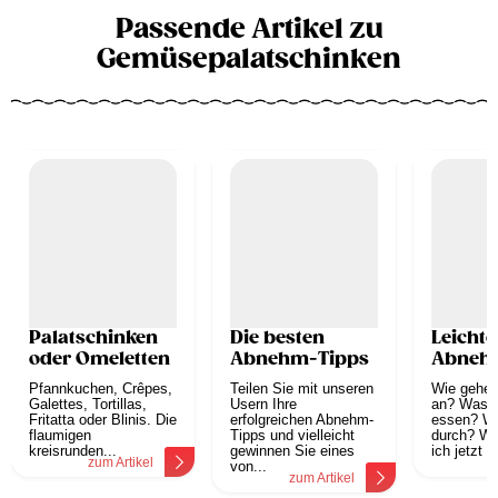
Passende Artikel zu
Gemüsepalatschinken
Palatschinken
Die besten
Leichte
oder Omeletten
Abnehm-Tipps
Abneh
Pfannkuchen, Crêpes,
Teilen Sie mit unseren
Wie gehe i
Galettes, Tortillas,
Usern Ihre
an? Was d
Fritatta oder Blinis. Die
erfolgreichen Abnehm-
essen? Wi
flaumigen
Tipps und vielleicht
durch? Wa
kreisrunden...
gewinnen Sie eines
ich jetzt mi
zum Artikel
z
von...
zum Artikel