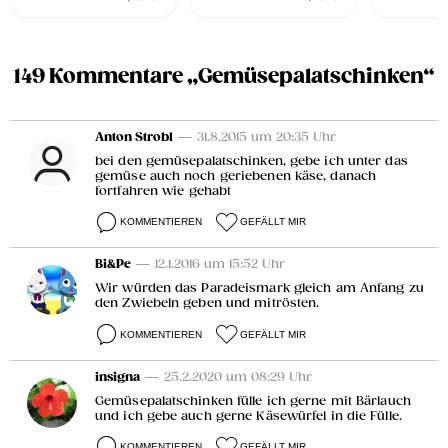
149 Kommentare „Gemüsepalatschinken“
Anton Strobl
— 31.8.2015 um 20:35 Uhr
bei den gemüsepalatschinken, gebe ich unter das
gemüse auch noch geriebenen käse, danach
fortfahren wie gehabt
KOMMENTIEREN
GEFÄLLT MIR
Bi&Pe
— 12.1.2016 um 15:52 Uhr
Wir würden das Paradeismark gleich am Anfang zu
den Zwiebeln geben und mitrösten.
KOMMENTIEREN
GEFÄLLT MIR
insigna
— 25.2.2020 um 08:29 Uhr
Gemüsepalatschinken fülle ich gerne mit Bärlauch
und ich gebe auch gerne Käsewürfel in die Fülle.
KOMMENTIEREN
GEFÄLLT MIR