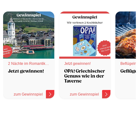
2 Nächte im Romantik
Jetzt gewinnen!
Beflügelnd
Hotel
Jetzt gewinnen!
OPA! Griechischer
Geflügel
Genuss wie in der
Taverne
zum Gewinnspiel
zum Gewinnspiel
z