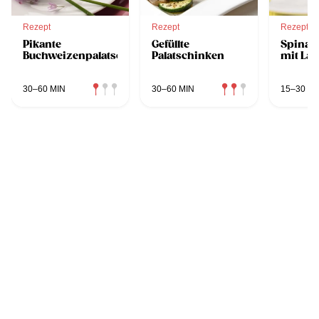
Rezept
Rezept
Rezept
Pikante
Gefüllte
Spinat
Buchweizenpalatschinken
Palatschinken
mit La
30–60 MIN
30–60 MIN
15–30 MI