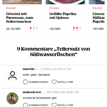
Rezept
Rezept
Rezept
Grissini mit
Gefüllte Paprika
Linsensa
Parmesan, zum
mit Quinoa
Süßkart
Selbermachen
Paprika
30–60 MIN
>60 MIN
>60 MIN
9 Kommentare „Tellersulz von
Süßwasserfischen“
marwin
— 7.3.2024 um 10:43 Uhr
sehr gute Variante
KOMMENTIEREN
GEFÄLLT MIR
snakeeleven
— 29.8.2015 um 12:07 Uhr
scmeckt bestimmt gut
KOMMENTIEREN
GEFÄLLT MIR