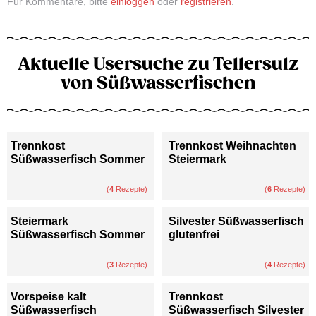
Für Kommentare, bitte
einloggen
oder
registrieren
.
Aktuelle Usersuche zu Tellersulz
von Süßwasserfischen
Trennkost
Trennkost Weihnachten
Süßwasserfisch Sommer
Steiermark
(
4
Rezepte)
(
6
Rezepte)
Steiermark
Silvester Süßwasserfisch
Süßwasserfisch Sommer
glutenfrei
(
3
Rezepte)
(
4
Rezepte)
Vorspeise kalt
Trennkost
Süßwasserfisch
Süßwasserfisch Silvester