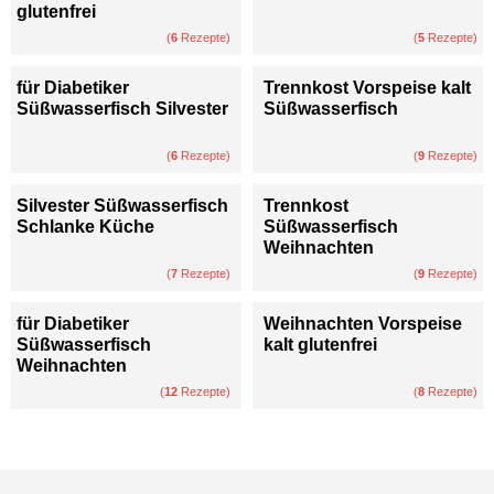
glutenfrei
(
6
Rezepte)
(
5
Rezepte)
für Diabetiker
Trennkost Vorspeise kalt
Süßwasserfisch Silvester
Süßwasserfisch
(
6
Rezepte)
(
9
Rezepte)
Silvester Süßwasserfisch
Trennkost
Schlanke Küche
Süßwasserfisch
Weihnachten
(
7
Rezepte)
(
9
Rezepte)
für Diabetiker
Weihnachten Vorspeise
Süßwasserfisch
kalt glutenfrei
Weihnachten
(
12
Rezepte)
(
8
Rezepte)