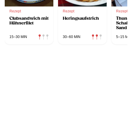
Rezept
Rezept
Rezept
Clubsandwich mit
Heringsaufstrich
Thunfi
Hühnerfilet
Schafs
Sandwi
15–30 MIN
30–60 MIN
5–15 MIN