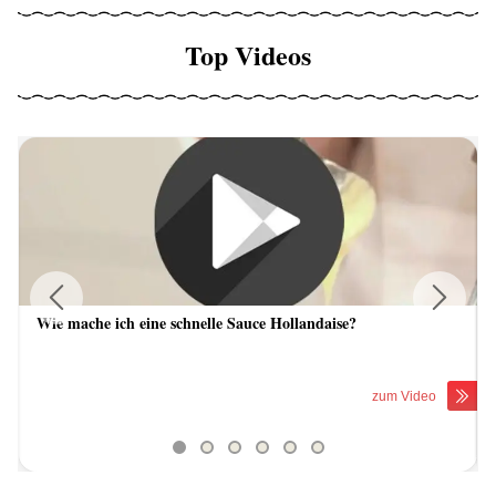
Top Videos
Wie mache ich eine schnelle Sauce Hollandaise?
Previous
Next
zum Video