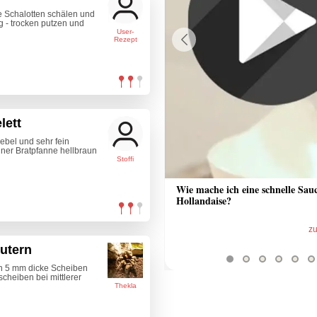
e Schalotten schälen und
 - trocken putzen und
User-
Rezept
Previous
lett
ebel und sehr fein
iner Bratpfanne hellbraun
Stoffi
 Sauce aus Bratrückstand
Wie mache ich eine schnelle Sau
Hollandaise?
zum Video
z
utern
 in 5 mm dicke Scheiben
cheiben bei mittlerer
Thekla