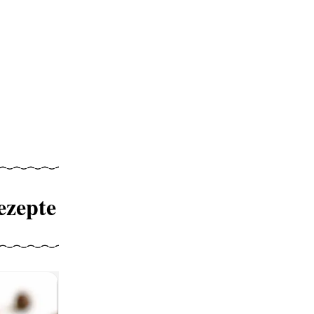
ezepte