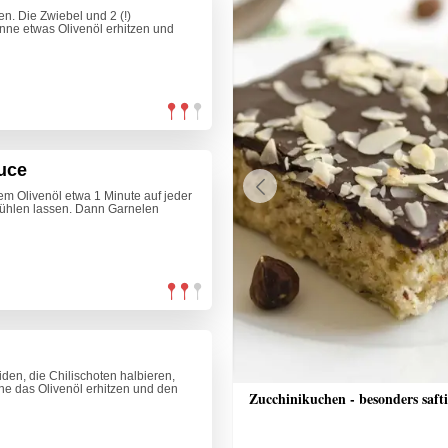
. Die Zwiebel und 2 (!)
nne etwas Olivenöl erhitzen und
uce
em Olivenöl etwa 1 Minute auf jeder
Previous
ühlen lassen. Dann Garnelen
en, die Chilischoten halbieren,
nne das Olivenöl erhitzen und den
nkuchen mit Streusel
Zucchinikuchen - besonders saft