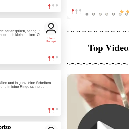
deiser abspülen, sehr gut
oblauch klein hacken. Öl
User-
Rezept
Top Video
schälen und in ganz feine Scheiben
 und in feine Ringe schneiden.
orizo