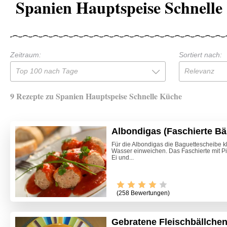
Spanien Hauptspeise Schnelle
Zeitraum:
Sortiert nach:
Top 100 nach Tage
Relevanz
9 Rezepte zu Spanien Hauptspeise Schnelle Küche
Albondigas (Faschierte Bä
Für die Albondigas die Baguettescheibe k
Wasser einweichen. Das Faschierte mit P
Ei und...
(258 Bewertungen)
Gebratene Fleischbällche