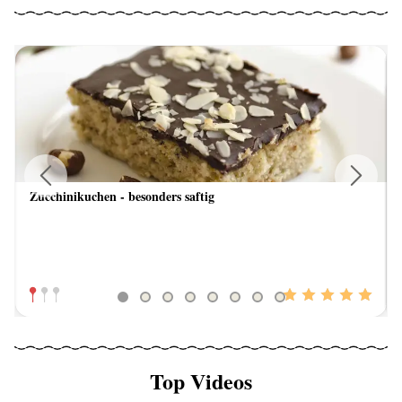
Zucchinikuchen - besonders saftig
Previous
Next
Top Videos