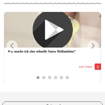
Wie mache ich eine schnelle Sauce Hollandaise?
Previous
Next
zum Video