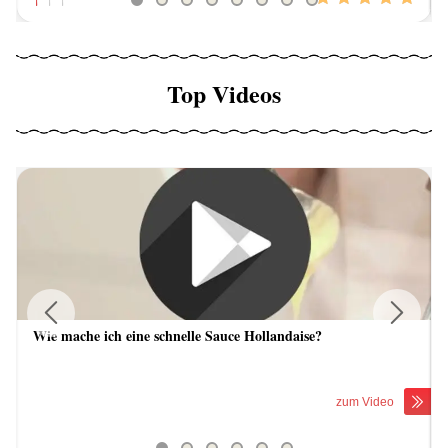
Top Videos
Wie mache ich eine schnelle Sauce Hollandaise?
Previous
Next
zum Video